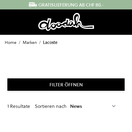
Direkt zum Inhalt
GRATISLIEFERUNG AB CHF 80.-
Home
/
Marken
/
Lacoste
FILTER ÖFFNEN
1
Resultate
Sortieren nach