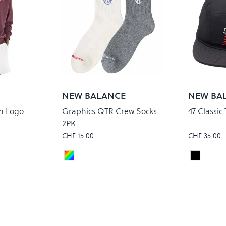
NEW BALANCE
NEW BA
m Logo
Graphics QTR Crew Socks
47 Classic 
2PK
CHF 15.00
CHF 35.00
ER
ASSORTED 1 COLORS
NEO FL
Colour
Colour