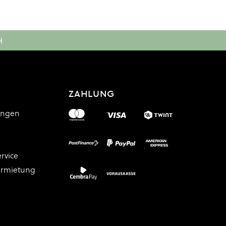
H
ZAHLUNG
ungen
rvice
ermietung