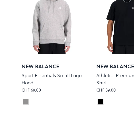
NEW BALANCE
NEW BALANCE
Sport Essentials Small Logo
Athletics Premiu
Hood
Shirt
CHF 69.00
CHF 39.00
Athletic Grey
Black
Colour
Colour