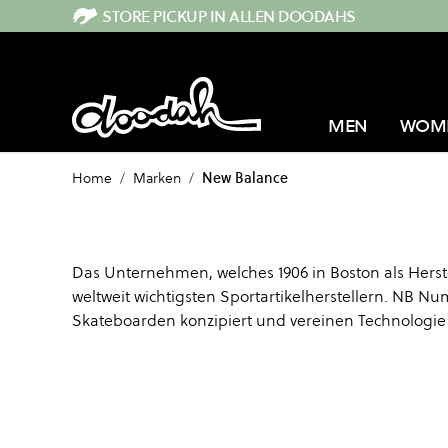
Direkt zum Inhalt
STORE PICKUP IN ALLEN DOODAHS
MEN
WOM
Home
/
Marken
/
New Balance
Das Unternehmen, welches 1906 in Boston als Hers
weltweit wichtigsten Sportartikelherstellern. NB Nu
Skateboarden konzipiert und vereinen Technologie