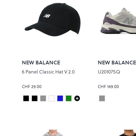
NEW BALANCE
NEW BALANCE
6 Panel Classic Hat V 2.0
U20107SQ
CHF 29.00
CHF 169.00
Black
Black/Black
Slate
white
NB NAVY
NORDIC GREEN
NEPTUNE GREY
Colour
Colour