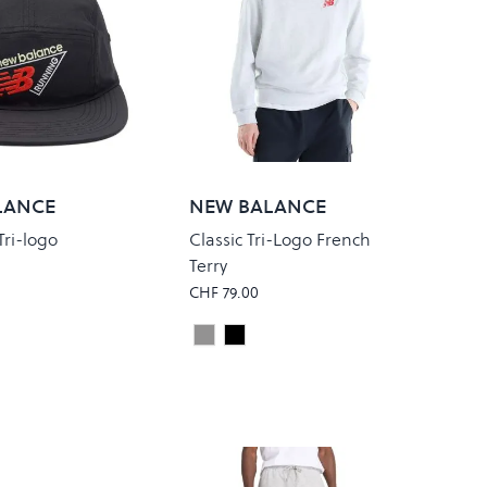
LANCE
NEW BALANCE
Tri-logo
Classic Tri-Logo French
Terry
CHF 79.00
AME
ASH HEATHER MULTI
BLACK CEMENT
Colour