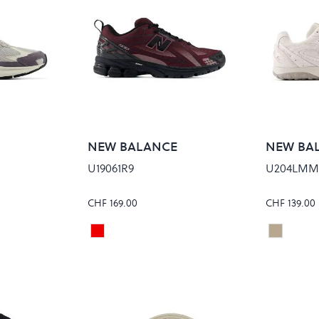
NEW BALANCE
NEW BA
U19061R9
U204LM
CHF 169.00
CHF 139.00
/SEA SALT
CHERRY LEATHER/BLACK
Beige
Colour
Colour