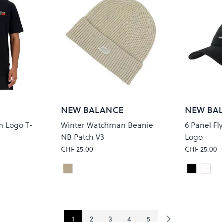
NEW BALANCE
NEW BA
m Logo T-
Winter Watchman Beanie
6 Panel Fl
NB Patch V3
Logo
CHF 25.00
CHF 25.00
TIMBERWOLF
Black
Sea 
Colour
Colour
1
2
3
4
5