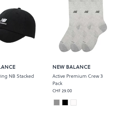
LANCE
NEW BALANCE
ying NB Stacked
Active Premium Crew 3
Pack
CHF 29.00
Salt
Athletic Grey
Black
white
Colour