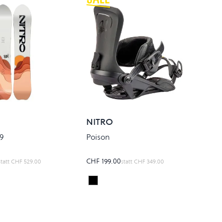
NITRO
9
Poison
CHF 199.00
statt
CHF 529.00
statt
CHF 349.00
Ultra Black
Colour