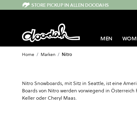
Direkt zum Inhalt
STORE PICKUP IN ALLEN DOODAHS
MEN
WOM
Home
/
Marken
/
Nitro
Nitro Snowboards, mit Sitz in Seattle, ist eine A
Boards von Nitro werden vorwiegend in Österreich 
Keller oder Cheryl Maas.