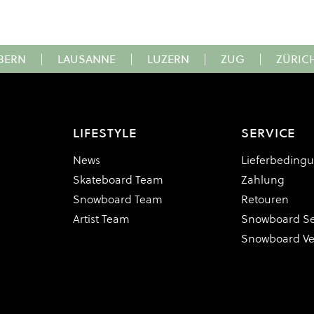
BERN
|
LAUSANNE
|
LUZERN
|
ZUG
|
ZÜRIC
LIFESTYLE
SERVICE
News
Lieferbeding
Skateboard Team
Zahlung
Snowboard Team
Retouren
Artist Team
Snowboard Se
Snowboard V