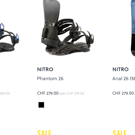
NITRO
NITRO
Phantom 26
Arial 26 13
CHF 279.00
CHF 279.00
289.00
statt
CHF 379.00
Black Fade
Colour