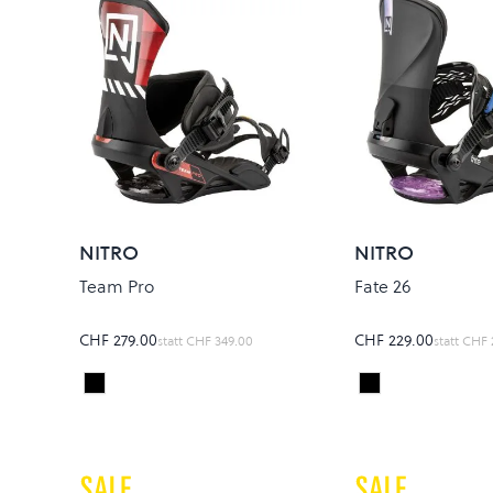
NITRO
NITRO
Team Pro
Fate 26
CHF 279.00
CHF 229.00
statt
CHF 349.00
statt
CHF 
Black/Red
Ultra Black
Colour
Colour