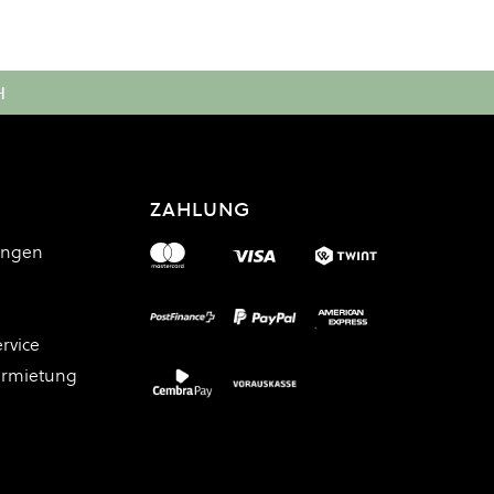
H
ZAHLUNG
ungen
rvice
ermietung