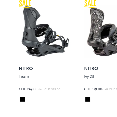
NITRO
NITRO
Team
Ivy 23
CHF 249.00
CHF 179.00
statt
CHF 329.00
statt
CHF 3
Ultra Black
All Eyes On Me
Colour
Colour