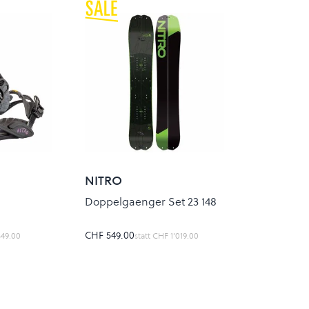
NITRO
Doppelgaenger Set 23 148
CHF 549.00
49.00
statt
CHF 1’019.00