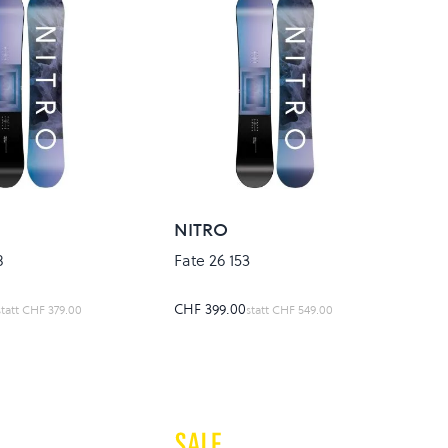
NITRO
8
Fate 26 153
CHF 399.00
statt
CHF 379.00
statt
CHF 549.00