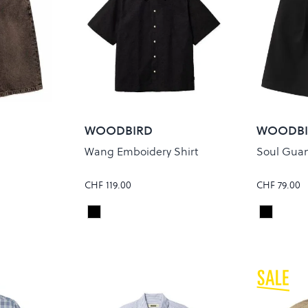
WOODBIRD
WOODBI
Wang Emboidery Shirt
Soul Guan
CHF 119.00
CHF 79.00
WN
Black
Black
Colour
Colour