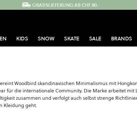
GRATISLIEFERUNG AB CHF 80.-
EN
KIDS
SNOW
SKATE
SALE
BRANDS
vereint Woodbird skandinavischen Minimalismus mit Hongko
ear für die internationale Community. Die Marke arbeitet mit 
ltigkeit zusammen und verfolgt auch selbst strenge Richtlini
on Kleidung geht.