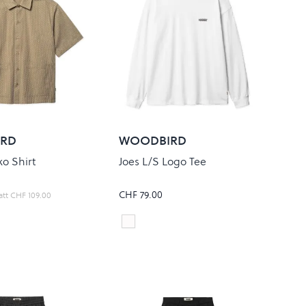
RD
WOODBIRD
o Shirt
Joes L/S Logo Tee
CHF 79.00
att
CHF 109.00
white
Colour