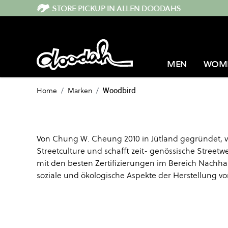
Direkt zum Inhalt
STORE PICKUP IN ALLEN DOODAHS
MEN
WOM
Home
/
Marken
/
Woodbird
Von Chung W. Cheung 2010 in Jütland gegründet, 
Streetculture und schafft zeit- genössische Streetw
mit den besten Zertifizierungen im Bereich Nachha
soziale und ökologische Aspekte der Herstellung v