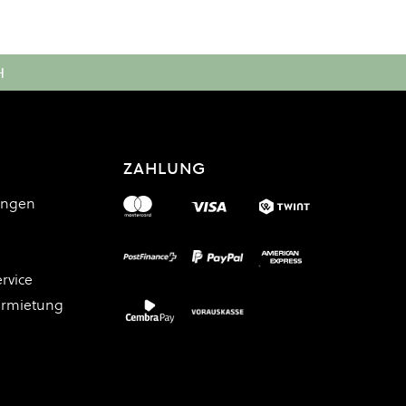
H
ZAHLUNG
ungen
rvice
ermietung