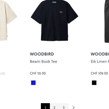
WOODBIRD
WOODBI
Beam Book Tee
Eik Linen 
CHF 55.00
CHF 109.00
5.00
Dark Navy
Black
Colour
Colour
1
2
3