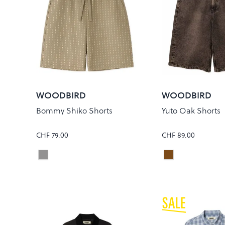
WOODBIRD
WOODBIRD
Bommy Shiko Shorts
Yuto Oak Shorts
CHF 79.00
CHF 89.00
Stone
WASHED BRO
Colour
Colour