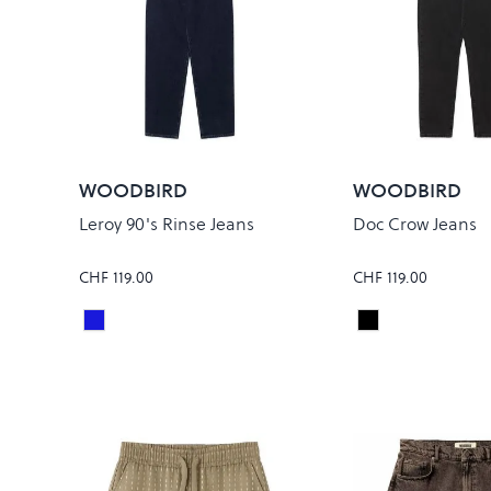
WOODBIRD
WOODBIRD
Leroy 90's Rinse Jeans
Doc Crow Jeans
CHF 119.00
CHF 119.00
90S BLUE
Black
Colour
Colour