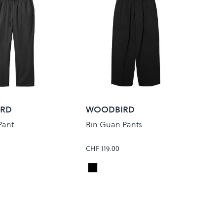
RD
WOODBIRD
Pant
Bin Guan Pants
CHF 119.00
Black
Colour