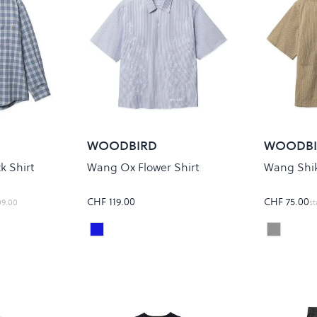
WOODBIRD
WOODBI
k Shirt
Wang Ox Flower Shirt
Wang Shik
CHF 119.00
CHF 75.00
09.00
st
Light Blue
Stone
Colour
Colour