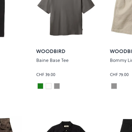
WOODBIRD
WOODBI
Baine Base Tee
Bommy Li
CHF 39.00
CHF 79.00
Pine Green
white
ANTRA GREY
Stone
Colour
Colour