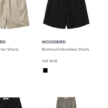
RD
WOODBIRD
nen Shorts
Bommy Embroidery Shorts
CHF 79.00
Black
Colour