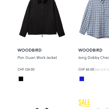
WOODBIRD
WOODBIRD
Pon Guan Work Jacket
Jong Dobby Chec
CHF 129.00
CHF 65.00
statt
CHF 1
Black
Light Blue
Colour
Colour