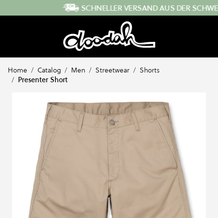
Direkt zum Inhalt
SCHNELLER VERSAND AUS DER SCHWEIZ
Home
/
Catalog
/
Men
/
Streetwear
/
Shorts
/
Presenter Short