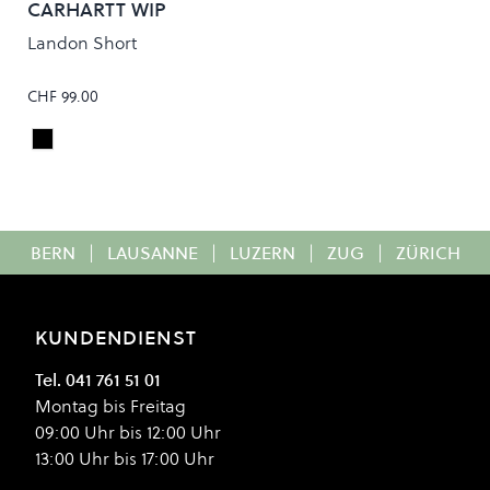
CARHARTT WIP
Landon Short
CHF 99.00
Black/Heavy Stone Wash
Colour
BERN
|
LAUSANNE
|
LUZERN
|
ZUG
|
ZÜRICH
KUNDENDIENST
Tel. 041 761 51 01
Montag bis Freitag
09:00 Uhr bis 12:00 Uhr
13:00 Uhr bis 17:00 Uhr