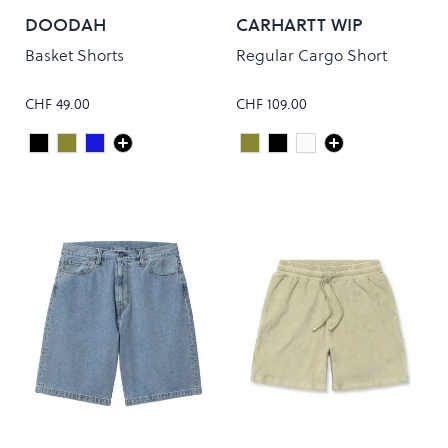
DOODAH
CARHARTT WIP
Basket Shorts
Regular Cargo Short
CHF 49.00
CHF 109.00
Black
Olive Green
Navy
Cypress Rinsed
Black Rinsed
White Rinsed
Colour
Colour