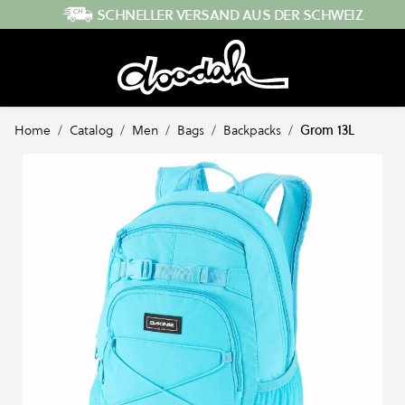
Direkt zum Inhalt
SCHNELLER VERSAND AUS DER SCHWEIZ
Home
/
Catalog
/
Men
/
Bags
/
Backpacks
/
Grom 13L