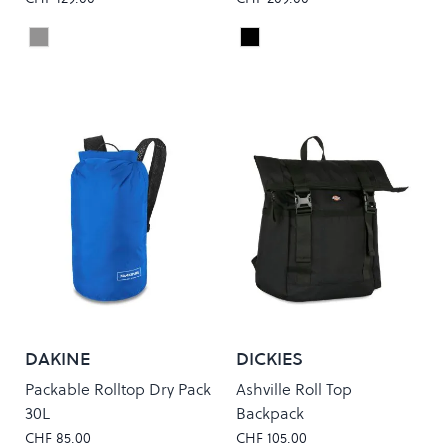
Fallen Rock
Black
Colour
Colour
DAKINE
DICKIES
Packable Rolltop Dry Pack
Ashville Roll Top
30L
Backpack
CHF 85.00
CHF 105.00