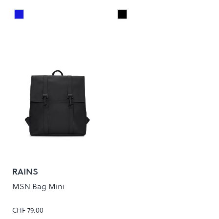
Deep Blue
Black
Colour
Colour
RAINS
MSN Bag Mini
CHF 79.00