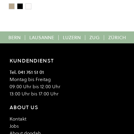
Beige
Black
DAZE
Colour
BERN
|
LAUSANNE
|
LUZERN
|
ZUG
|
ZÜRICH
KUNDENDIENST
Tel. 041 761 51 01
Montag bis Freitag
09:00 Uhr bis 12:00 Uhr
13:00 Uhr bis 17:00 Uhr
ABOUT US
Kontakt
Jobs
About doodah