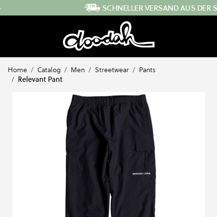
Direkt zum Inhalt
SCHNELLER VERSAND AUS DER SCHWEIZ
…
Home
/
Catalog
/
Men
/
Streetwear
/
Pants
/
Relevant Pant