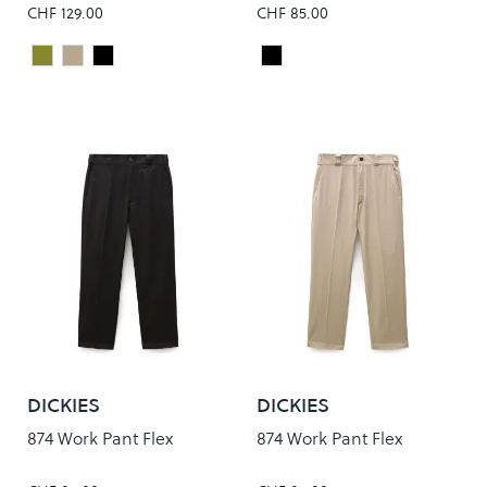
CHF 129.00
CHF 85.00
Cypress Rinsed
Leather Rinsed
Black Rinsed
Black
Colour
Colour
DICKIES
DICKIES
874 Work Pant Flex
874 Work Pant Flex