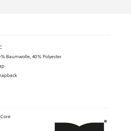
C
0% Baumwolle, 40% Polyester
ap
napback
 Core