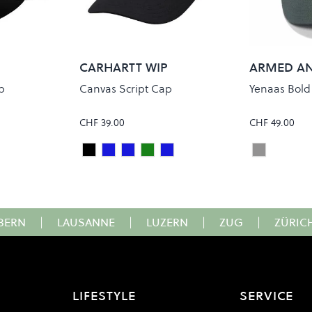
CARHARTT WIP
ARMED A
p
Canvas Script Cap
Yenaas Bold
CHF 39.00
CHF 49.00
R/WAX
Black/White
JUPITER/WHITE
DEEP NIGHT/GENTLE GREEN
LEAF/TOURMALINE
DARK NAVY/DARK SCARAB
SPACE ST
Colour
Colour
BERN
|
LAUSANNE
|
LUZERN
|
ZUG
|
ZÜRIC
LIFESTYLE
SERVICE