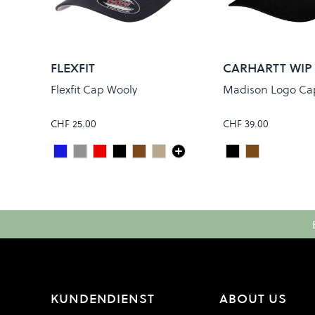
FLEXFIT
CARHARTT WIP
Flexfit Cap Wooly
Madison Logo Ca
CHF 25.00
CHF 39.00
Dark Navy
Grey
Maroon
Black
Brown
Khaki
Black/White
PALISANDE
Colour
Colour
KUNDENDIENST
ABOUT US