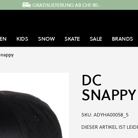
GRATISLIEFERUNG AB CHF 80.-
EN
KIDS
SNOW
SKATE
SALE
BRANDS
Snappy
DC
SNAPPY
SKU:
ADYHA00058_5
DIESER ARTIKEL IST LE