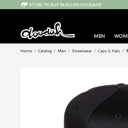
Direkt zum Inhalt
STORE PICKUP IN ALLEN DOODAHS
MEN
WOM
Home
/
Catalog
/
Men
/
Streetwear
/
Caps & Hats
/