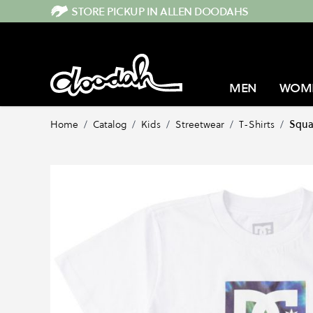
Direkt zum Inhalt
STORE PICKUP IN ALLEN DOODAHS
MEN
WOM
Home
/
Catalog
/
Kids
/
Streetwear
/
T-Shirts
/
Squar