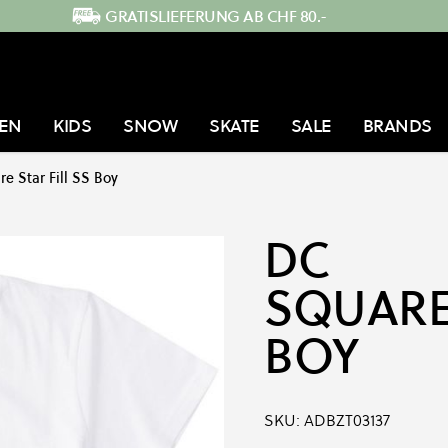
GRATISLIEFERUNG AB CHF 80.-
EN
KIDS
SNOW
SKATE
SALE
BRANDS
e Star Fill SS Boy
DC
SQUARE 
BOY
SKU:
ADBZT03137