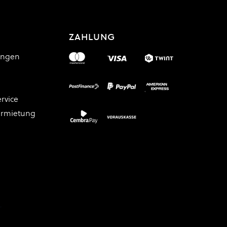
ZAHLUNG
ungen
rvice
ermietung
.