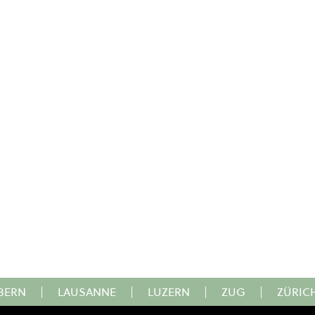
BERN
|
LAUSANNE
|
LUZERN
|
ZUG
|
ZÜRIC