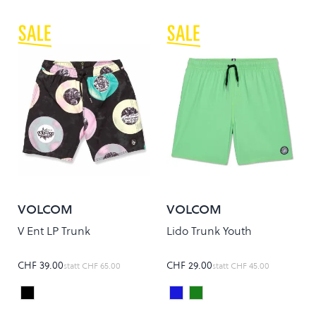
VOLCOM
VOLCOM
V Ent LP Trunk
Lido Trunk Youth
CHF 39.00
CHF 29.00
statt
CHF 65.00
statt
CHF 45.00
Black
Midnight Blue
ISLAND GREEN
Colour
Colour