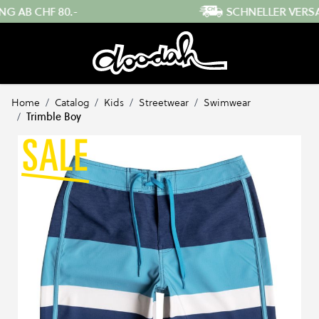
Direkt zum Inhalt
SCHNELLER VERSAND AUS DER SCHWEIZ
…
Home
/
Catalog
/
Kids
/
Streetwear
/
Swimwear
/
Trimble Boy