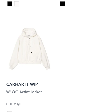
Black/Black
FLEUR DE SEL/BLACK
Black
Colour
Colour
CARHARTT WIP
W' OG Active Jacket
CHF 209.00