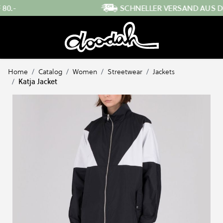
Direkt zum Inhalt
SCHNELLER VERSAND AUS DER SCHWEIZ
Home
/
Catalog
/
Women
/
Streetwear
/
Jackets
/
Katja Jacket