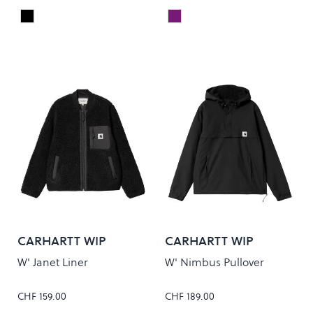
Black
LUNAR SLATE/PURPLE CA
Colour
Colour
CARHARTT WIP
CARHARTT WIP
W' Janet Liner
W' Nimbus Pullover
CHF 159.00
CHF 189.00