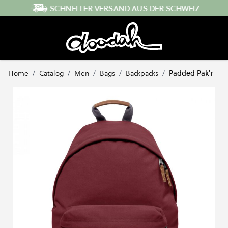
Direkt zum Inhalt
SCHNELLER VERSAND AUS DER SCHWEIZ
Home
/
Catalog
/
Men
/
Bags
/
Backpacks
/
Padded Pak'r