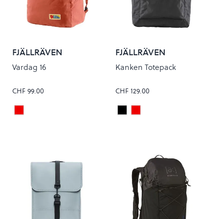
FJÄLLRÄVEN
FJÄLLRÄVEN
Vardag 16
Kanken Totepack
CHF 99.00
CHF 129.00
Dahlia
Black
True Red
Colour
Colour