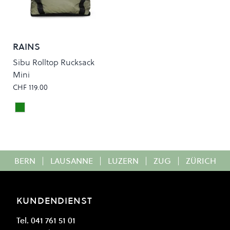
RAINS
Sibu Rolltop Rucksack
Mini
CHF 119.00
DRIFT
Colour
BERN
|
LAUSANNE
|
LUZERN
|
ZUG
|
ZÜRICH
KUNDENDIENST
Tel. 041 761 51 01