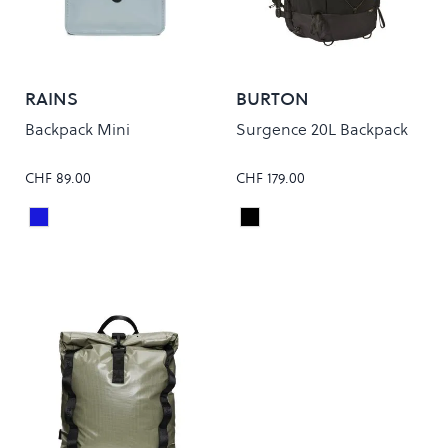
RAINS
BURTON
Backpack Mini
Surgence 20L Backpack
CHF 89.00
CHF 179.00
Pool
True Black
Colour
Colour