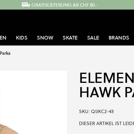
GRATISLIEFERUNG AB CHF 80.-
EN
KIDS
SNOW
SKATE
SALE
BRANDS
Parka
ELEMEN
HAWK P
SKU:
Q1JKC2-43
DIESER ARTIKEL IST LE