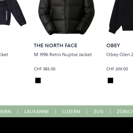
THE NORTH FACE
OBEY
cket
M 1996 Retro Nuptse Jacket
Obey Glen Z
CHF 385.00
CHF 209.00
TNF Black
BLACK FA
Colour
Colour
BERN
|
LAUSANNE
|
LUZERN
|
ZUG
|
ZÜRIC