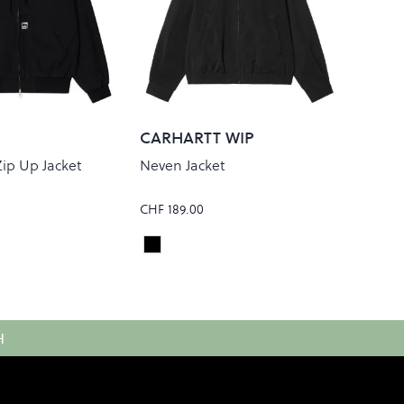
CARHARTT WIP
ip Up Jacket
Neven Jacket
CHF 189.00
DED WASH
Black/Graphite
Colour
H