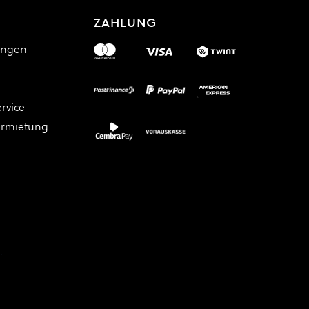
ZAHLUNG
ungen
rvice
ermietung
.