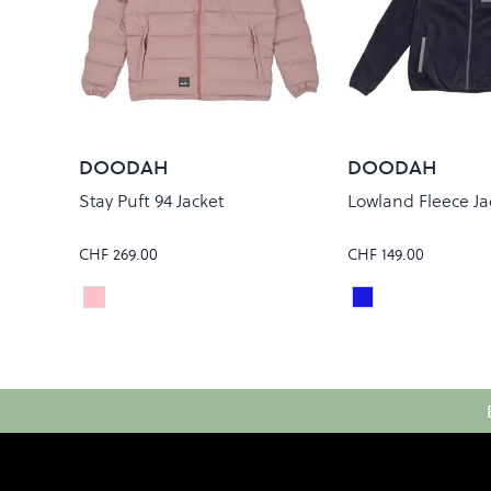
DOODAH
DOODAH
Stay Puft 94 Jacket
Lowland Fleece Ja
CHF 269.00
CHF 149.00
Grey Ridge
Navy
Colour
Colour