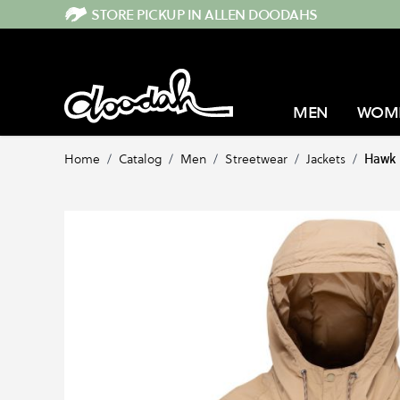
Direkt zum Inhalt
STORE PICKUP IN ALLEN DOODAHS
MEN
WOM
Home
/
Catalog
/
Men
/
Streetwear
/
Jackets
/
Hawk 