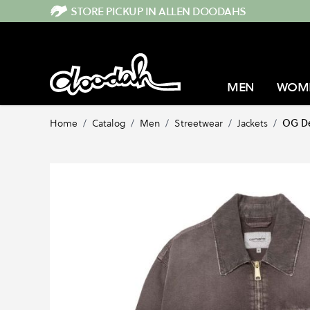
Direkt zum Inhalt
STORE PICKUP IN ALLEN DOODAHS
MEN
WOM
Home
/
Catalog
/
Men
/
Streetwear
/
Jackets
/
OG De