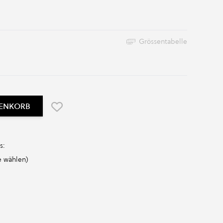
Grössentabelle
RENKORB
s:
 wählen)