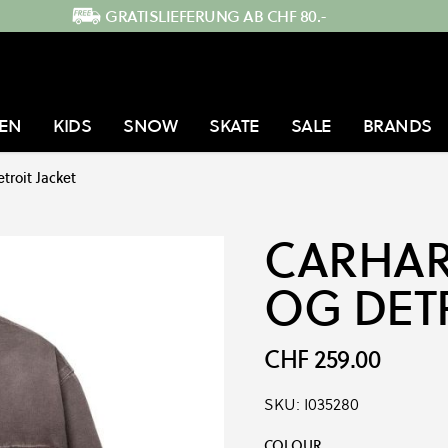
GRATISLIEFERUNG AB CHF 80.-
EN
KIDS
SNOW
SKATE
SALE
BRANDS
troit Jacket
CARHAR
OG DETR
CHF 259.00
SKU:
I035280
Produkt-Optionen:
COLOUR