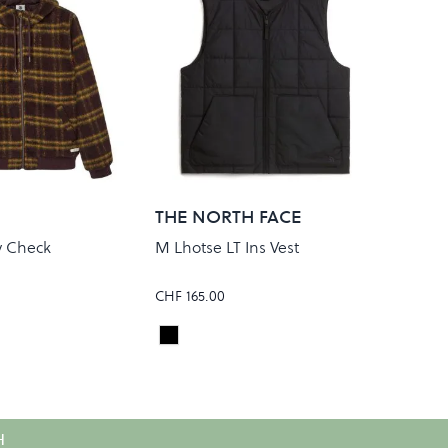
THE NORTH FACE
y Check
M Lhotse LT Ins Vest
CHF 165.00
PLAID MOLE
TNF Black
Colour
H