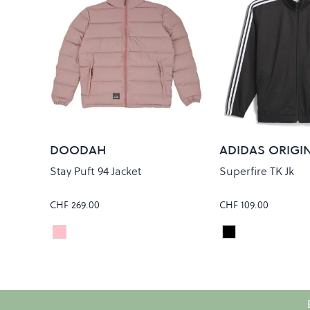
DOODAH
ADIDAS ORIGI
Stay Puft 94 Jacket
Superfire TK Jk
CHF 269.00
CHF 109.00
Grey Ridge
Black
Colour
Colour