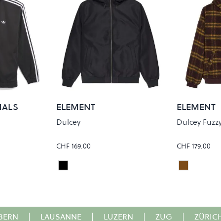
NALS
ELEMENT
ELEMENT
Dulcey
Dulcey Fuzz
CHF 169.00
CHF 179.00
Flint Black
BRUSHED 
Colour
Colour
BERN
|
LAUSANNE
|
LUZERN
|
ZUG
|
ZÜRIC