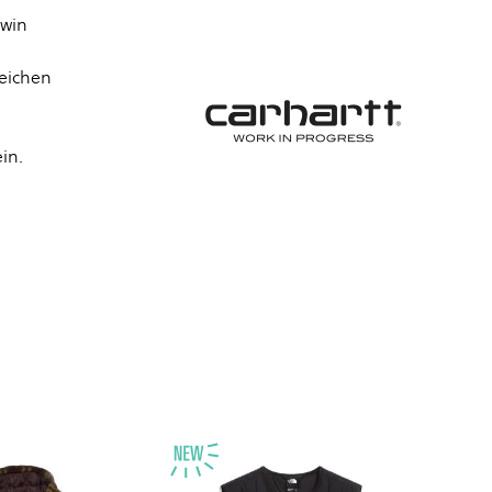
dwin
reichen
in.