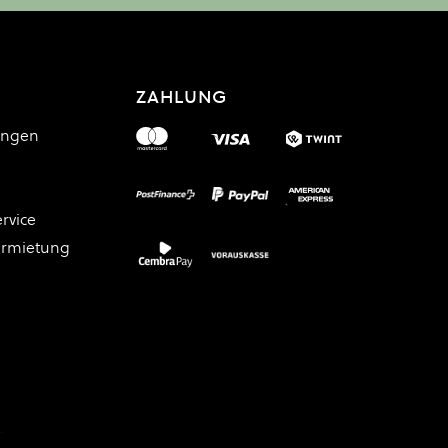
ZAHLUNG
ungen
rvice
ermietung
.