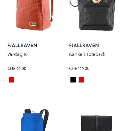
FJÄLLRÄVEN
FJÄLLRÄVEN
Vardag 16
Kanken Totepack
CHF 99.00
CHF 129.00
Dahlia
Black
True Red
Colour
Colour