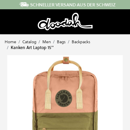
Direkt zum Inhalt
SCHNELLER VERSAND AUS DER SCHWEIZ
Home
/
Catalog
/
Men
/
Bags
/
Backpacks
/
Kanken Art Laptop 15''