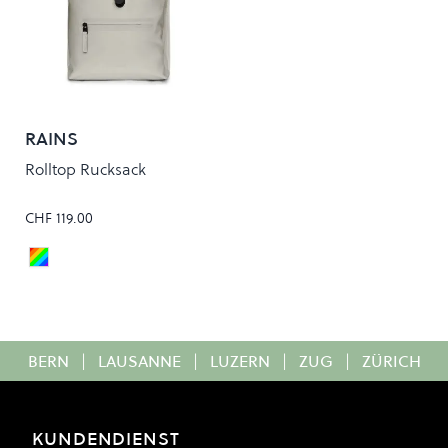
RAINS
Rolltop Rucksack
CHF 119.00
MATRIX
Colour
BERN
|
LAUSANNE
|
LUZERN
|
ZUG
|
ZÜRICH
KUNDENDIENST