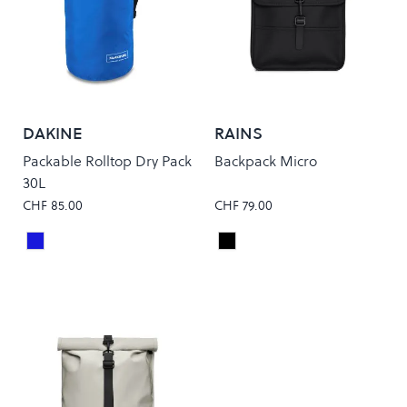
DAKINE
RAINS
Packable Rolltop Dry Pack
Backpack Micro
30L
CHF 85.00
CHF 79.00
Deep Blue
Black
Colour
Colour