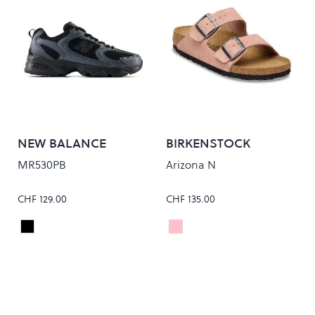
NEW BALANCE
BIRKENSTOCK
MR530PB
Arizona N
CHF 129.00
CHF 135.00
Black
PINK CLAY
Colour
Colour