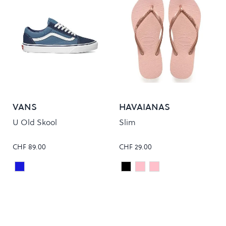
VANS
HAVAIANAS
U Old Skool
Slim
CHF 89.00
CHF 29.00
Navy
Black
Ballet Rose
CHIFFON ROSE
Colour
Colour