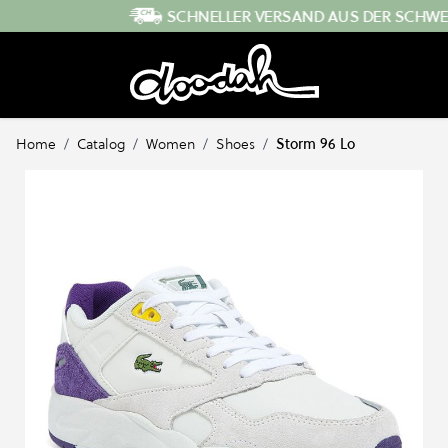
Direkt zum Inhalt
SCHNELLER VERSAND AUS DER SCHWEIZ
…
Home
/
Catalog
/
Women
/
Shoes
/
Storm 96 Lo