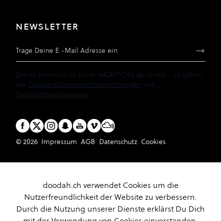
NEWSLETTER
E-Mail Adresse
Dieses Formular ist durch reCAPTCHA geschützt - es gelten
die
Google-Datenschutzbestimmungen
und
-
Geschäftsbedingungen
.
© 2026
Impressum
AGB
Datenschutz
Cookies
doodah.ch verwendet Cookies um die
Nutzerfreundlichkeit der Website zu verbessern.
Durch die Nutzung unserer Dienste erklärst Du Dich
mit der Verwendung von Cookies einverstanden.