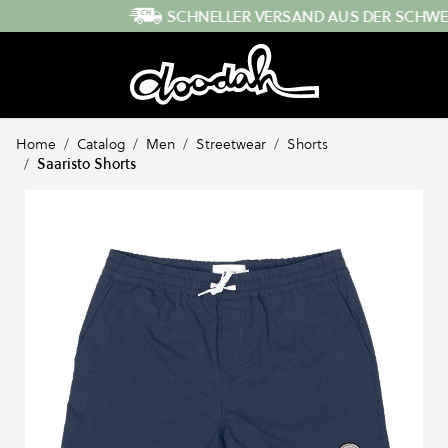
Direkt zum Inhalt
SCHNELLER VERSAND AUS DER SCHWEIZ
Home
/
Catalog
/
Men
/
Streetwear
/
Shorts
/
Saaristo Shorts