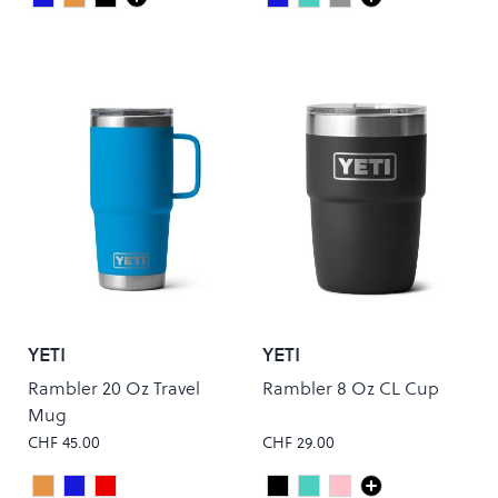
Navy
Papaya
Black
Navy
Seafoam
Stainless Steel
Colour
Colour
YETI
YETI
Rambler 20 Oz Travel
Rambler 8 Oz CL Cup
Mug
CHF 45.00
CHF 29.00
KING CRAB
BIG WAVE BLUE
RESCUE RED
Black
Seafoam
Tropical Pink
Colour
Colour