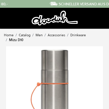
Direkt zum Inhalt
SCHNELLER VERSAND AUS DER SCHWEIZ
…
Home
/
Catalog
/
Men
/
Accessories
/
Drinkware
/
Mizu D10