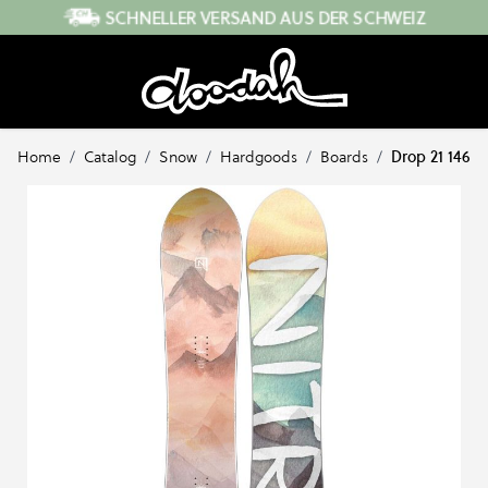
Direkt zum Inhalt
SCHNELLER VERSAND AUS DER SCHWEIZ
Home
/
Catalog
/
Snow
/
Hardgoods
/
Boards
/
Drop 21 146