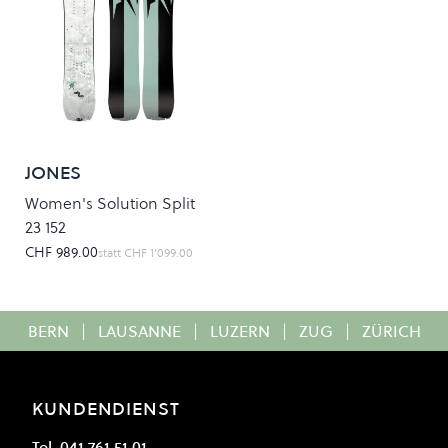
JONES
Women's Solution Split
23 152
CHF 989.00
statt
CHF 1’099.00
BERN
|
LAUSANNE
|
LUZERN
|
ZUG
|
ZÜRICH
KUNDENDIENST
Tel. 041 761 51 01