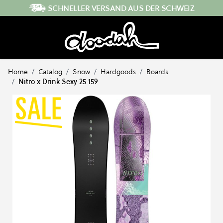
Direkt zum Inhalt
SCHNELLER VERSAND AUS DER SCHWEIZ
Home
/
Catalog
/
Snow
/
Hardgoods
/
Boards
/
Nitro x Drink Sexy 25 159