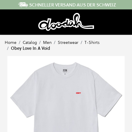
Direkt zum Inhalt
SCHNELLER VERSAND AUS DER SCHWEIZ
Home
/
Catalog
/
Men
/
Streetwear
/
T-Shirts
/
Obey Love In A Void