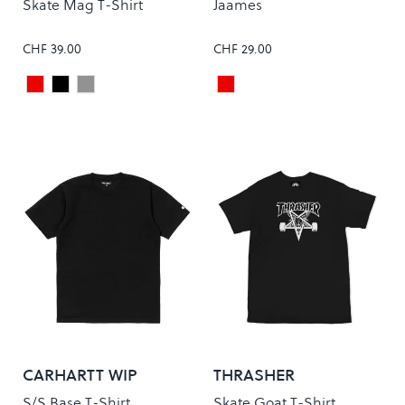
Skate Mag T-Shirt
Jaames
CHF 39.00
CHF 29.00
Maroon
Black
Grey
Sable Red
Colour
Colour
CARHARTT WIP
THRASHER
S/S Base T-Shirt
Skate Goat T-Shirt