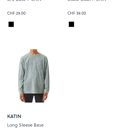
CHF 29.00
CHF 39.00
Black/White
Black
Colour
Colour
KATIN
Long Sleeve Base