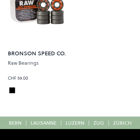
BRONSON SPEED CO.
Raw Bearings
CHF 59.00
Black/Orange
Colour
BERN
|
LAUSANNE
|
LUZERN
|
ZUG
|
ZÜRICH