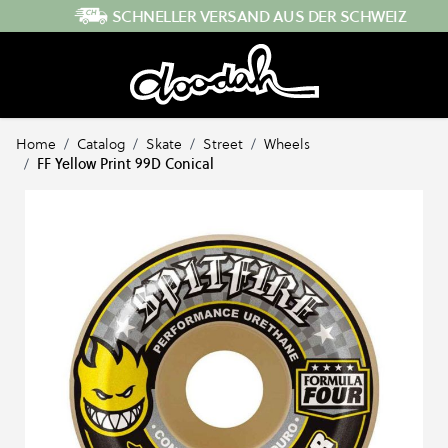
Direkt zum Inhalt
SCHNELLER VERSAND AUS DER SCHWEIZ
Home
/
Catalog
/
Skate
/
Street
/
Wheels
/
FF Yellow Print 99D Conical