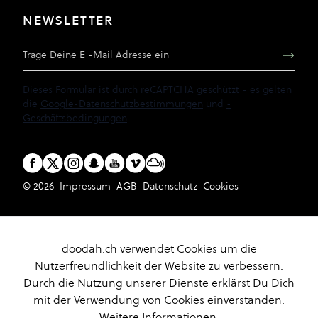
NEWSLETTER
E-Mail Adresse
Dieses Formular ist durch reCAPTCHA geschützt - es gelten
die
Google-Datenschutzbestimmungen
und
-
Geschäftsbedingungen
.
© 2026
Impressum
AGB
Datenschutz
Cookies
doodah.ch verwendet Cookies um die
Nutzerfreundlichkeit der Website zu verbessern.
Durch die Nutzung unserer Dienste erklärst Du Dich
mit der Verwendung von Cookies einverstanden.
Weitere Informationen.