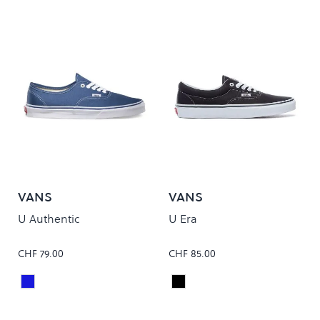
VANS
VANS
U Authentic
U Era
CHF 79.00
CHF 85.00
Navy
Black
Colour
Colour