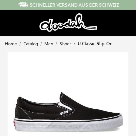
Direkt zum Inhalt
SCHNELLER VERSAND AUS DER SCHWEIZ
Home
/
Catalog
/
Men
/
Shoes
/
U Classic Slip-On