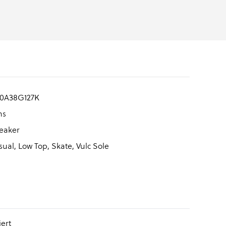
0A38G127K
ns
eaker
ual, Low Top, Skate, Vulc Sole
ert