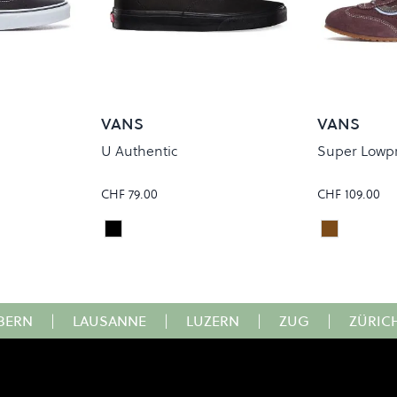
VANS
VANS
U Authentic
Super Lowp
CHF 79.00
CHF 109.00
Black/Black
PORT BR
Colour
Colour
BERN
|
LAUSANNE
|
LUZERN
|
ZUG
|
ZÜRIC