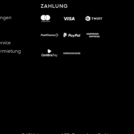
ZAHLUNG
ungen
rvice
ermietung
.