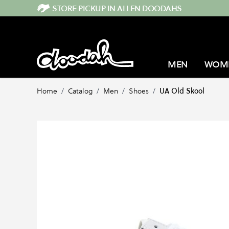
Direkt zum Inhalt
STORE PICKUP IN ALLEN DOODAHS
MEN
WOM
Home
/
Catalog
/
Men
/
Shoes
/
UA Old Skool