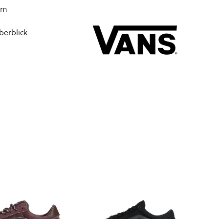
 im
berblick