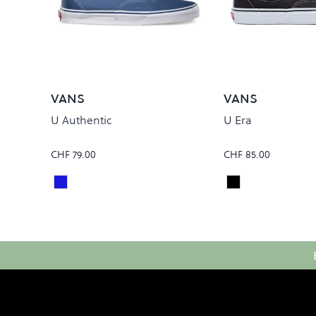
VANS
VANS
U Authentic
U Era
CHF 79.00
CHF 85.00
Navy
Black
Colour
Colour