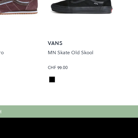
VANS
ro
MN Skate Old Skool
CHF 99.00
OWN
Black/Black
Colour
H