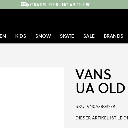
GRATISLIEFERUNG AB CHF 80.-
EN
KIDS
SNOW
SKATE
SALE
BRANDS
VANS
UA OLD
SKU:
VN0A38G127K
DIESER ARTIKEL IST LE