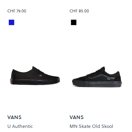
CHF 79.00
CHF 85.00
Navy
Black
Colour
Colour
VANS
VANS
U Authentic
MN Skate Old Skool