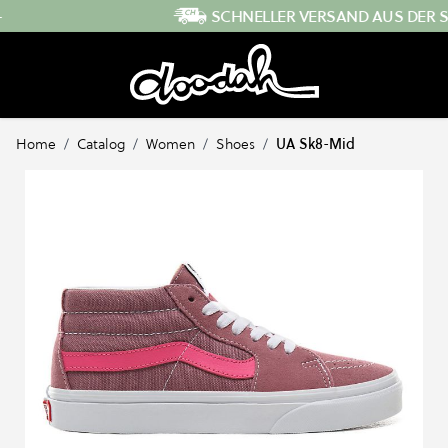
Direkt zum Inhalt
SCHNELLER VERSAND AUS DER SCHWEIZ
…
Home
/
Catalog
/
Women
/
Shoes
/
UA Sk8-Mid