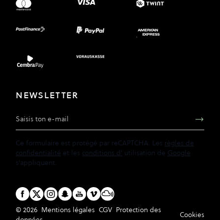
NEWSLETTER
Adresse e-mail
Ce formulaire est protégé par reCAPTCHA. Les
règles de
confidentialité
et les
conditions d'
utilisation de
Google
s'appliquent.
© 2026
Mentions légales
CGV
Protection des
Cookies
données