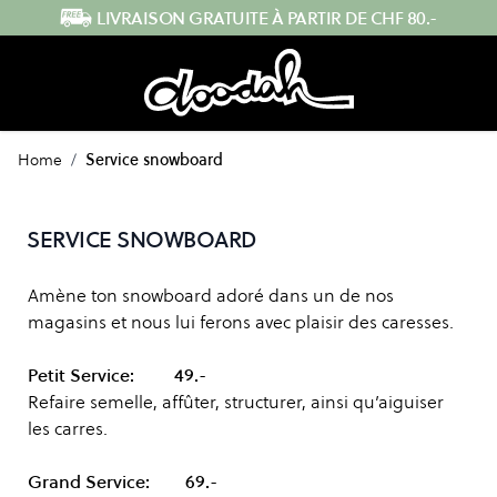
Skip to Content
LIVRAISON GRATUITE À PARTIR DE CHF 80.-
Home
/
Service snowboard
SERVICE SNOWBOARD
Amène ton snowboard adoré dans un de nos
magasins et nous lui ferons avec plaisir des caresses.
Petit Service: 49.-
Refaire semelle, affûter, structurer, ainsi qu’aiguiser
les carres.
Grand Service: 69.-