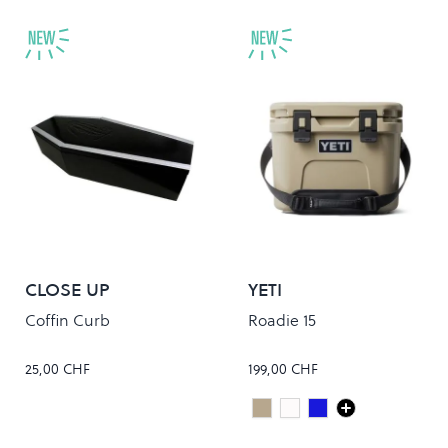
CLOSE UP
YETI
Coffin Curb
Roadie 15
25,00 CHF
199,00 CHF
Tan
white
Royal Blue
Colour