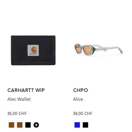
CARHARTT WIP
CHPO
Alec Wallet
Alice
35,00 CHF
39,00 CHF
Peanut
Hamilton Brown
Black
Light Blue
SHINY BLACK
Colour
Colour