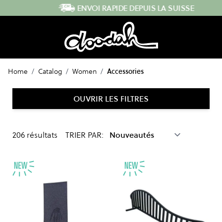
Skip to Content
ENVOI RAPIDE DEPUIS LA SUISSE
Home
/
Catalog
/
Women
/
Accessories
OUVRIR LES FILTRES
206
résultats
TRIER PAR: