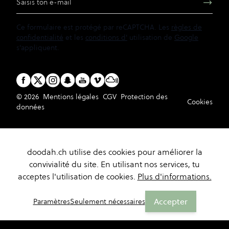
Ce formulaire est protégé par reCAPTCHA. Les
règles de
confidentialité
et les
conditions d'
utilisation de
Google
s'appliquent.
© 2026
Mentions légales
CGV
Protection des
Cookies
données
doodah.ch utilise des cookies pour améliorer la
convivialité du site. En utilisant nos services, tu
acceptes l'utilisation de cookies.
Plus d'informations.
Accepter
Paramètres
Seulement nécessaires