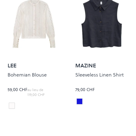
LEE
MAZINE
Bohemian Blouse
Sleeveless Linen Shirt
59,00 CHF
79,00 CHF
au lieu de
119,00 CHF
Ink Blue
Colour
Bright White
Colour