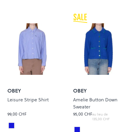
OBEY
OBEY
Leisure Stripe Shirt
Amelie Button Down
Sweater
99,00 CHF
95,00 CHF
au lieu de
135,00 CHF
BLUE MULTI
Colour
Blue