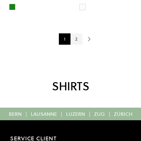
LIGHT GREEN MULTI
SNAKE CAMO
Colour
Colour
1
2
You're currently reading page
Page
SHIRTS
BERN
|
LAUSANNE
|
LUZERN
|
ZUG
|
ZÜRICH
SERVICE CLIENT