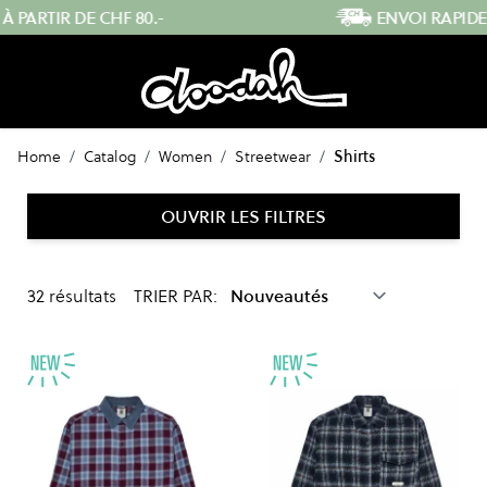
Skip to Content
ENVOI RAPIDE DEPUIS LA SUISSE
Home
/
Catalog
/
Women
/
Streetwear
/
Shirts
OUVRIR LES FILTRES
32
résultats
TRIER PAR: