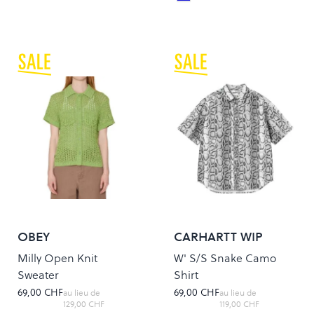
Colour
OBEY
CARHARTT WIP
Milly Open Knit
W' S/S Snake Camo
Sweater
Shirt
69,00 CHF
69,00 CHF
au lieu de
au lieu de
129,00 CHF
119,00 CHF