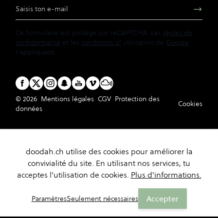
Adresse e-mail
Ce formulaire est protégé par reCAPTCHA. Les
règles de
confidentialité
et les
conditions d'
utilisation de
Google
s'appliquent.
© 2026
Mentions légales
CGV
Protection des
Cookies
données
doodah.ch utilise des cookies pour améliorer la
convivialité du site. En utilisant nos services, tu
acceptes l'utilisation de cookies.
Plus d'informations.
Accepter
Paramètres
Seulement nécessaires