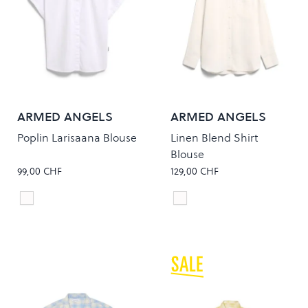
ARMED ANGELS
ARMED ANGELS
Poplin Larisaana Blouse
Linen Blend Shirt
Blouse
99,00 CHF
129,00 CHF
white
Oatmilk
Colour
Colour