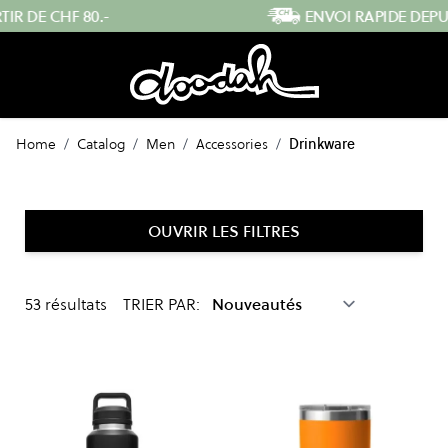
Skip to Content
ENVOI RAPIDE DEPUIS LA SUISSE
Home
/
Catalog
/
Men
/
Accessories
/
Drinkware
OUVRIR LES FILTRES
53
résultats
TRIER PAR: