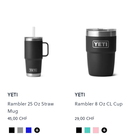
YETI
YETI
Rambler 25 Oz Straw
Rambler 8 Oz CL Cup
Mug
45,00 CHF
29,00 CHF
Black
Charcoal
Navy
Black
Seafoam
Tropical Pink
Colour
Colour