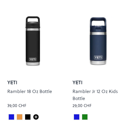
YETI
YETI
Rambler 18 Oz Bottle
Rambler Jr 12 Oz Kids
Bottle
39,00 CHF
29,00 CHF
Navy
Papaya
Black
Navy
VENOM
Colour
Colour