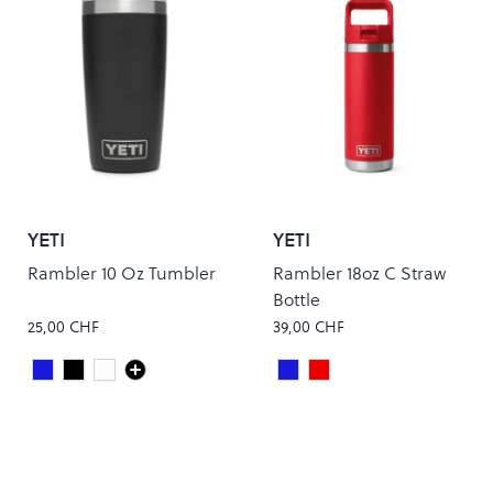
YETI
YETI
Rambler 10 Oz Tumbler
Rambler 18oz C Straw
Bottle
25,00 CHF
39,00 CHF
Royal Blue
Black
White
Royal Blue
RESCUE RED
Colour
Colour