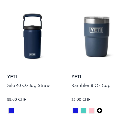
YETI
YETI
Silo 40 Oz Jug Straw
Rambler 8 Oz Cup
55,00 CHF
25,00 CHF
Navy
Navy
Seafoam
Tropical Pink
Colour
Colour