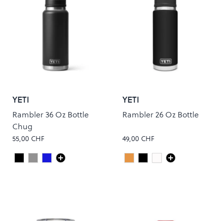
YETI
YETI
Rambler 36 Oz Bottle
Rambler 26 Oz Bottle
Chug
55,00 CHF
49,00 CHF
Black
Charcoal
Navy
Peach
Black
White
Colour
Colour