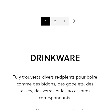
1
2
3
You're currently reading page
Page
Page
DRINKWARE
Tu y trouveras divers récipients pour boire
comme des bidons, des gobelets, des
tasses, des verres et les accessoires
correspondants.