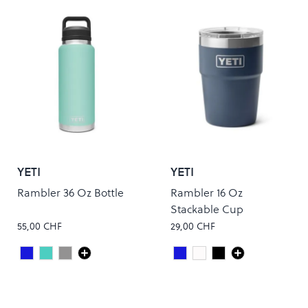
YETI
YETI
Rambler 36 Oz Bottle
Rambler 16 Oz
Stackable Cup
55,00 CHF
29,00 CHF
Navy
Seafoam
Stainless Steel
Navy
white
Black
Colour
Colour