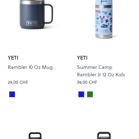
YETI
YETI
Rambler 10 Oz Mug
Summer Camp
Rambler Jr 12 Oz Kids
Bottle
29,00 CHF
39,00 CHF
Navy
BIG SKY SUMMER CAMP
CAPE SUMMER CAM
Colour
Colour