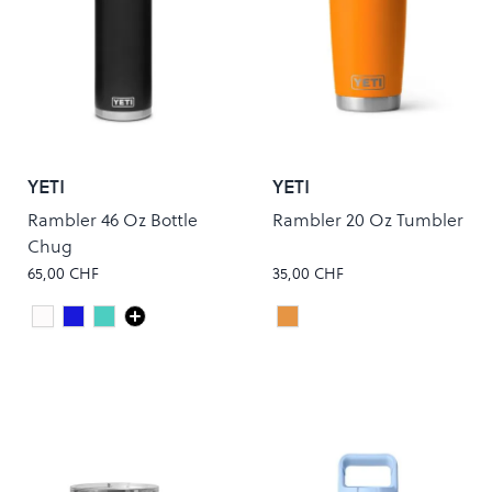
YETI
YETI
Rambler 46 Oz Bottle
Rambler 20 Oz Tumbler
Chug
65,00 CHF
35,00 CHF
white
Navy
Seafoam
KING CRAB
Colour
Colour