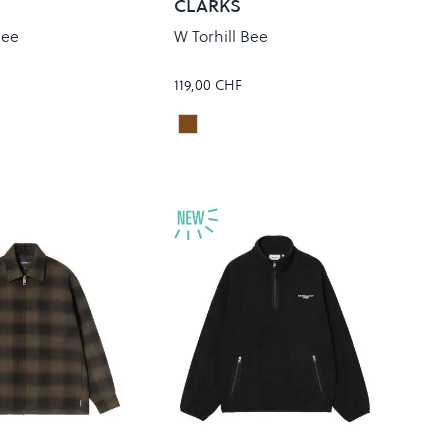
CLARKS
Bee
W Torhill Bee
119,00 CHF
AND SUEDE
DARK BROWN LEATHER
Colour