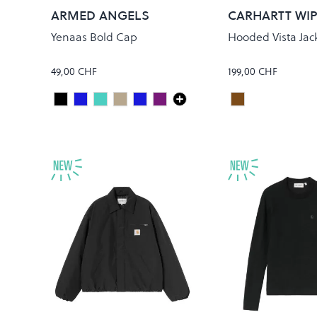
ARMED ANGELS
CARHARTT WI
Yenaas Bold Cap
Hooded Vista Jac
49,00 CHF
199,00 CHF
Black
Night Sky
Foam
OATMILK/BLACK
BLUE GLOW
PUNGENT PURPLE
Tobacco
Colour
Colour