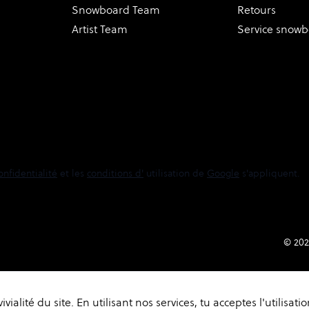
Snowboard Team
Retours
Artist Team
Service snow
onfidentialité
et les
conditions d'
utilisation de
Google
s'appliquent.
© 202
alité du site. En utilisant nos services, tu acceptes l'utilisati