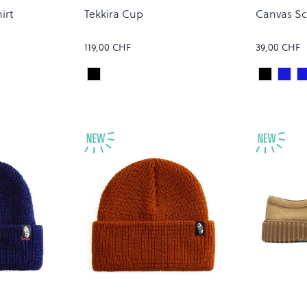
irt
Tekkira Cup
Canvas Sc
119,00 CHF
39,00 CHF
LVER
CARBON/CARBON
Black/W
JUPI
Colour
Colour