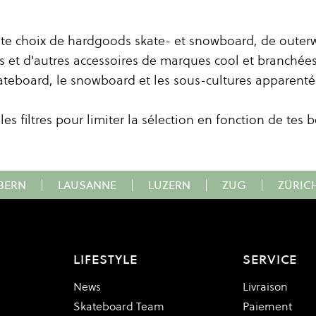
aste choix de hardgoods skate- et snowboard, de outerw
s et d'autres accessoires de marques cool et branchées
ateboard, le snowboard et les sous-cultures apparenté
 les filtres pour limiter la sélection en fonction de tes 
BERN
|
LAUSANNE
|
LUZERN
|
ZUG
|
ZÜRIC
LIFESTYLE
SERVICE
News
Livraison
Skateboard Team
Paiement