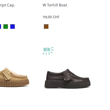
ript Cap
W Torhill Boat
119,00 CHF
hite
TER/WHITE
DEEP NIGHT/GENTLE GREEN
LEAF/TOURMALINE
DARK NAVY/DARK SCARAB
WALNUT NUBUK
Colour