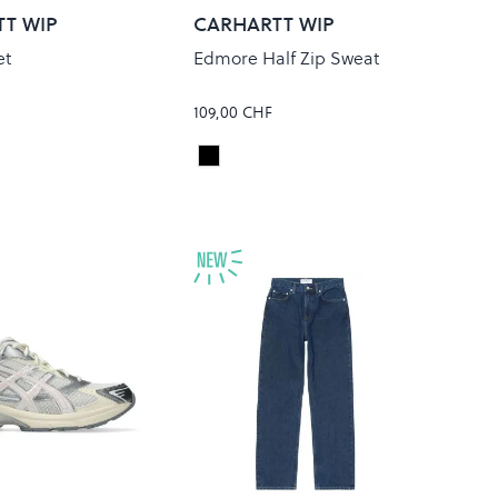
T WIP
CARHARTT WIP
et
Edmore Half Zip Sweat
109,00 CHF
CHECK/CYPRESS
Black/White
Colour