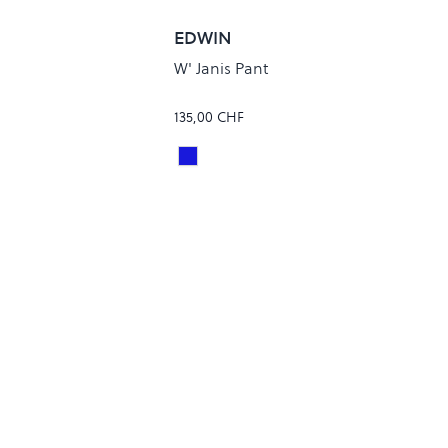
EDWIN
W' Janis Pant
135,00 CHF
PINK CLOUD
BLUE/DARK MARBLE WASH
Colour