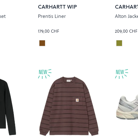
P
CARHARTT WIP
CARHART
ket
Prentis Liner
Alton Jack
179,00 CHF
209,00 CHF
WIP DUSTY H/TOBACCO
ALTON 
Colour
Colour