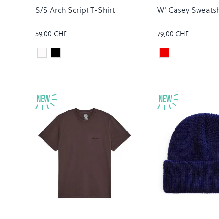
S/S Arch Script T-Shirt
W' Casey Sweatsh
59,00 CHF
79,00 CHF
White/Dark Navy
BLACK/WIP H BROWN
PALISANDER/SI
Colour
Colour