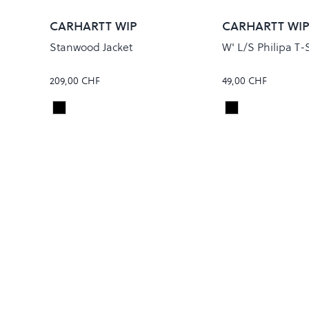
CARHARTT WIP
CARHARTT WI
Stanwood Jacket
W' L/S Philipa T-
209,00 CHF
49,00 CHF
Black
Black
Colour
Colour