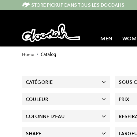
Skip to Content
STORE PICKUP DANS TOUS LES DOODAHS
MEN
WOM
Home
/
Catalog
CATÉGORIE
SOUS C
COULEUR
PRIX
COLONNE D'EAU
RESPIRA
SHAPE
LARGE