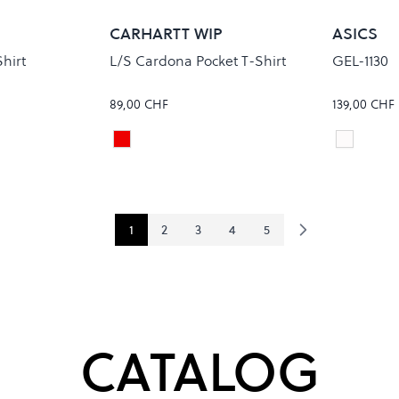
P
CARHARTT WIP
ASICS
Shirt
L/S Cardona Pocket T-Shirt
GEL-1130
89,00 CHF
139,00 CHF
STRIPE/ NATURAL/PALISANDER
CREAM/
Colour
Colour
1
2
3
4
5
You're currently reading page
Page
Page
Page
Page
CATALOG