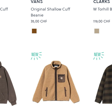
VANS
CLARKS
 Cuff
Original Shallow Cuff
W Torhill 
Beanie
35,00 CHF
119,00 CHF
Glazed Ginger
WARM S
Colour
Colour