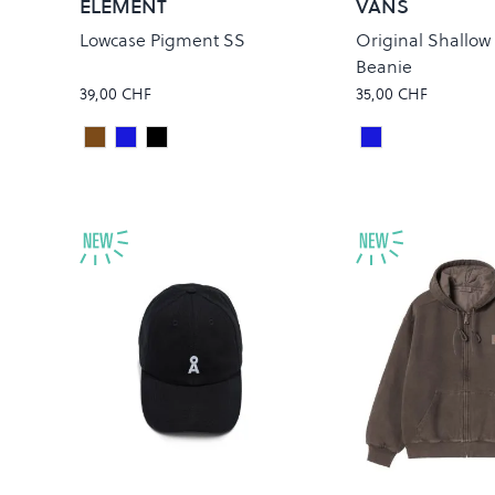
ELEMENT
VANS
Lowcase Pigment SS
Original Shallow
Beanie
39,00 CHF
35,00 CHF
Java
Dark Slate
Off Black
Dress Blues
Colour
Colour