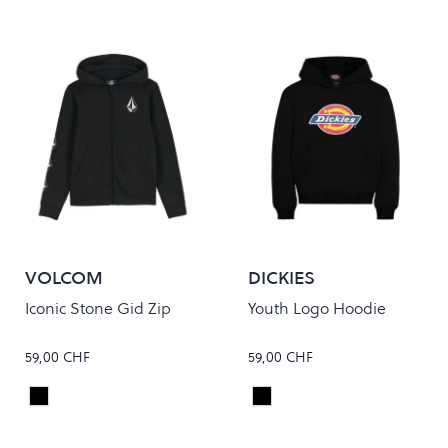
VOLCOM
DICKIES
Iconic Stone Gid Zip
Youth Logo Hoodie
59,00 CHF
59,00 CHF
Black
KNIT BLACK
Colour
Colour