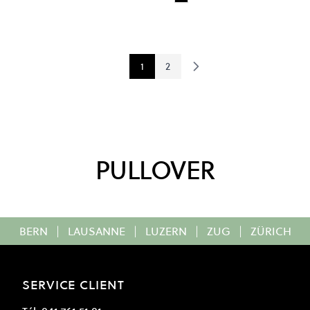
Black Wash
Colour
1
2
You're currently reading page
Page
PULLOVER
BERN
|
LAUSANNE
|
LUZERN
|
ZUG
|
ZÜRICH
SERVICE CLIENT