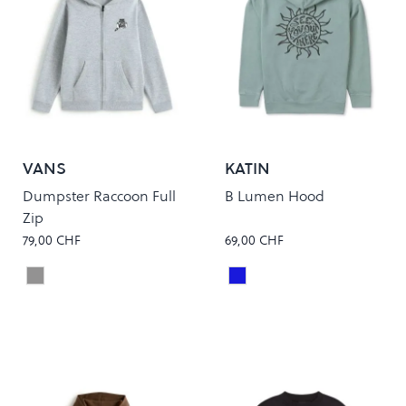
VANS
KATIN
Dumpster Raccoon Full
B Lumen Hood
Zip
79,00 CHF
69,00 CHF
Cement Heather
Aloe
Colour
Colour