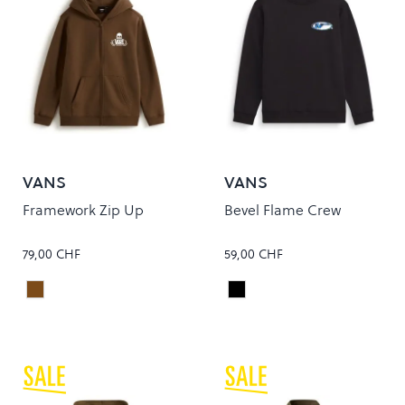
VANS
VANS
Framework Zip Up
Bevel Flame Crew
79,00 CHF
59,00 CHF
VINTAGE COCOA
Black
Colour
Colour