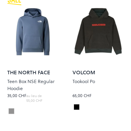
THE NORTH FACE
VOLCOM
Teen Box NSE Regular
Tookool Po
Hoodie
35,00 CHF
65,00 CHF
au lieu de
55,00 CHF
RINSED BLACK
Colour
GRANITE GREY
Colour