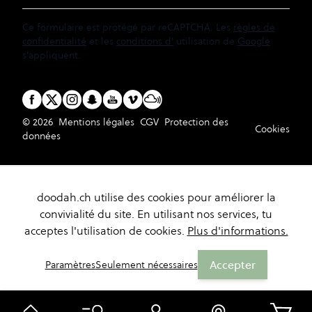
Ce formulaire est protégé par reCAPTCHA. Les
règles de
confidentialité
et les
conditions d'
utilisation de
Google
s'appliquent.
© 2026
Mentions légales
CGV
Protection des
Cookies
données
doodah.ch utilise des cookies pour améliorer la
convivialité du site. En utilisant nos services, tu
acceptes l'utilisation de cookies.
Plus d'informations.
Accepter
Paramètres
Seulement nécessaires
Panier