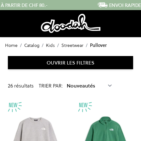
Skip to Content
ENVOI RAPIDE DEPUIS LA SUISSE
Home
/
Catalog
/
Kids
/
Streetwear
/
Pullover
OUVRIR LES FILTRES
26
résultats
TRIER PAR: