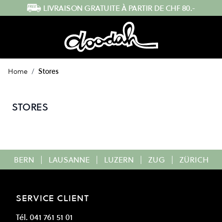
Skip to Content
LIVRAISON GRATUITE À PARTIR DE CHF 80.-
Home
/
Stores
STORES
BERN
|
LAUSANNE
|
LUZERN
|
ZUG
|
ZÜRICH
SERVICE CLIENT
Tél. 041 761 51 01