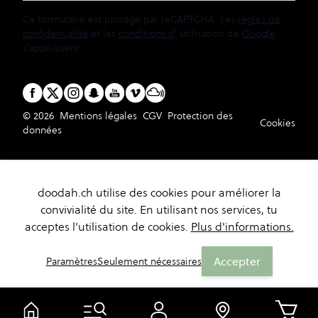
Ce formulaire est protégé par reCAPTCHA. Les
règles de
confidentialité
et les
conditions d'
utilisation de
Google
s'appliquent.
© 2026
Mentions légales
CGV
Protection des
Cookies
données
doodah.ch utilise des cookies pour améliorer la
convivialité du site. En utilisant nos services, tu
acceptes l'utilisation de cookies.
Plus d'informations.
Accepter
Paramètres
Seulement nécessaires
Panier