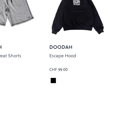
H
DOODAH
eat Shorts
Escape Hood
CHF 99.00
 Grey
Black
Colour