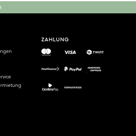
H
ZAHLUNG
ungen
rvice
ermietung