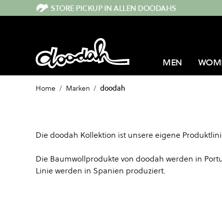
Direkt zum Inhalt
STORE PICKUP IN ALLEN DOODAHS
MEN
WOM
Home
/
Marken
/
doodah
Die doodah Kollektion ist unsere eigene Produktlin
Die Baumwollprodukte von doodah werden in Portu
Linie werden in Spanien produziert.