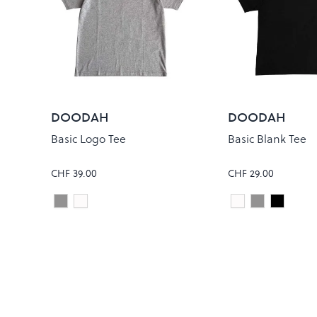
DOODAH
DOODAH
Basic Logo Tee
Basic Blank Tee
CHF 39.00
CHF 29.00
Heather Grey
white
white
Heather Gr
Black
Colour
Colour