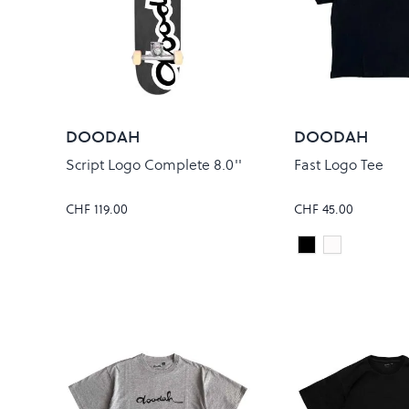
DOODAH
DOODAH
Script Logo Complete 8.0''
Fast Logo Tee
CHF 119.00
CHF 45.00
Black
white
Colour