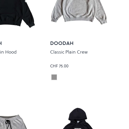
H
DOODAH
ain Hood
Classic Plain Crew
CHF 75.00
Heather Grey
Colour