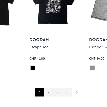
DOODAH
DOODA
Escape Tee
Escape Sw
CHF 49.00
CHF 69.00
ey
Black
Heather
Colour
Colour
1
2
3
4
Sie lesen gerade Seite
Seite
Seite
Seite