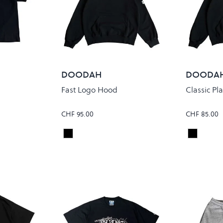
DOODAH
DOODA
Fast Logo Hood
Classic Pl
CHF 95.00
CHF 85.00
Black
Black
Colour
Colour