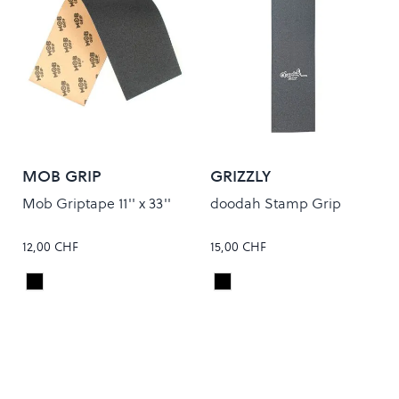
MOB GRIP
GRIZZLY
Mob Griptape 11'' x 33''
doodah Stamp Grip
12,00 CHF
15,00 CHF
Black
Black
Colour
Colour