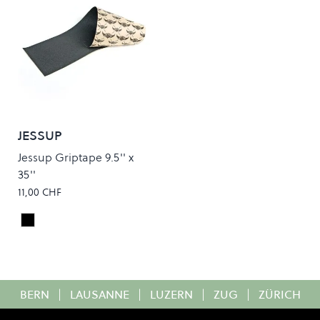
JESSUP
Jessup Griptape 9.5'' x
35''
11,00 CHF
Black
Colour
BERN
|
LAUSANNE
|
LUZERN
|
ZUG
|
ZÜRICH