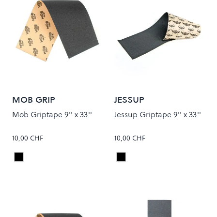
MOB GRIP
JESSUP
Mob Griptape 9'' x 33''
Jessup Griptape 9'' x 33''
10,00 CHF
10,00 CHF
Black
Black
Colour
Colour