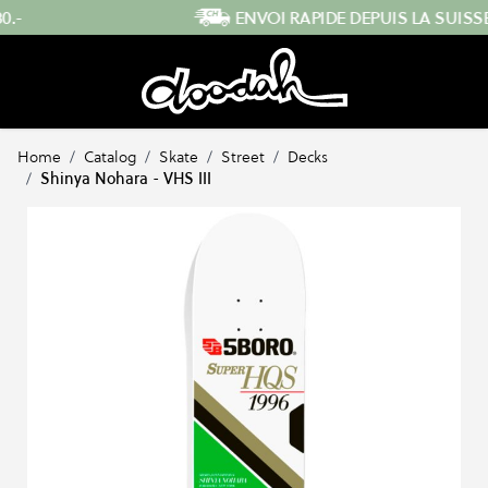
Skip to Content
ENVOI RAPIDE DEPUIS LA SUISSE
…
Home
/
Catalog
/
Skate
/
Street
/
Decks
/
Shinya Nohara - VHS III