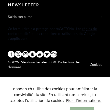
NEWSLETTER
Adresse e-mail
Ce formulaire est protégé par reCAPTCHA. Les
règles de
confidentialité
et les
conditions d'
utilisation de
Google
s'appliquent.
© 2026
Mentions légales
CGV
Protection des
Cookies
données
doodah.ch utilise des cookies pour améliorer la
convivialité du site. En utilisant nos services, tu
acceptes l'utilisation de cookies.
Plus d'informations.