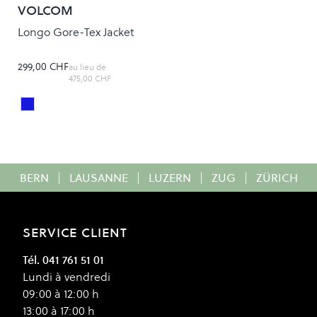
VOLCOM
Longo Gore-Tex Jacket
299,00 CHF
au lieu de
475,00 CHF
Indigo
Colour
BERN
|
LAUSANNE
|
LUZERN
|
ZUG
|
ZÜRICH
SERVICE CLIENT
Tél. 041 761 51 01
Lundi à vendredi
09:00 à 12:00 h
13:00 à 17:00 h