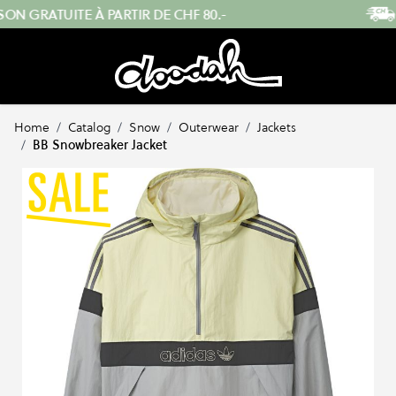
Skip to Content
ENVOI RAPIDE DEPUIS LA SUISSE
…
Home
/
Catalog
/
Snow
/
Outerwear
/
Jackets
/
BB Snowbreaker Jacket