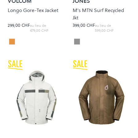
VOLCOM
JONES
Longo Gore-Tex Jacket
M's MTN Surf Recycled
Jkt
299,00 CHF
399,00 CHF
au lieu de
au lieu de
479,00 CHF
599,00 CHF
Orange Shock
MINERAL/GRAY
Colour
Colour