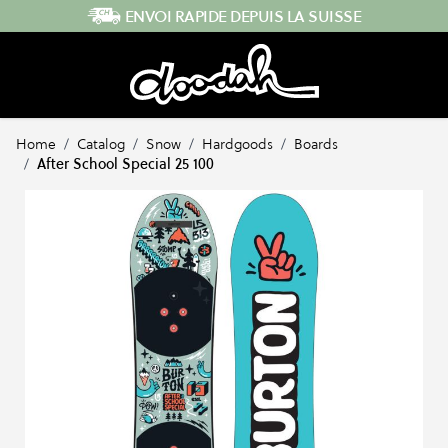
Skip to Content
ENVOI RAPIDE DEPUIS LA SUISSE
Home
/
Catalog
/
Snow
/
Hardgoods
/
Boards
/
After School Special 25 100