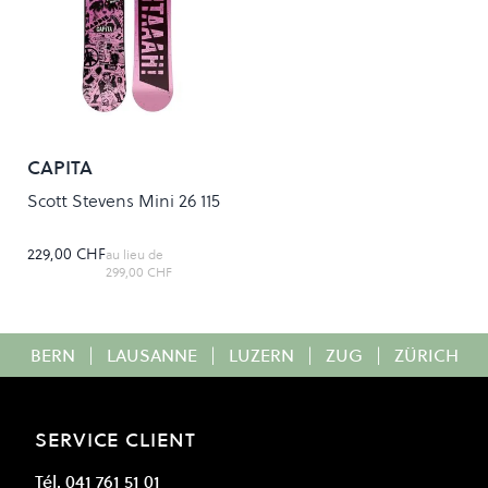
CAPITA
Scott Stevens Mini 26 115
229,00 CHF
au lieu de
299,00 CHF
BERN
|
LAUSANNE
|
LUZERN
|
ZUG
|
ZÜRICH
SERVICE CLIENT
Tél. 041 761 51 01