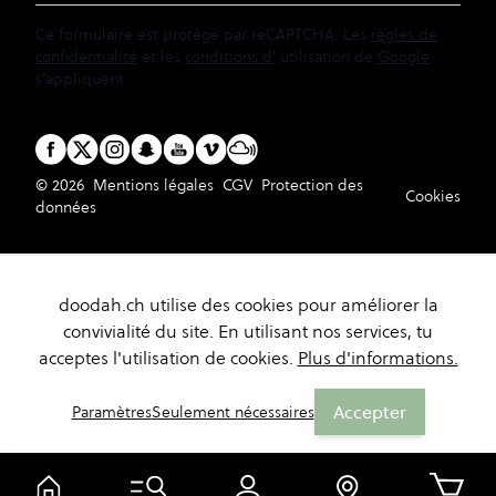
Ce formulaire est protégé par reCAPTCHA. Les
règles de
confidentialité
et les
conditions d'
utilisation de
Google
s'appliquent.
© 2026
Mentions légales
CGV
Protection des
Cookies
données
doodah.ch utilise des cookies pour améliorer la
convivialité du site. En utilisant nos services, tu
acceptes l'utilisation de cookies.
Plus d'informations.
Accepter
Paramètres
Seulement nécessaires
Panier