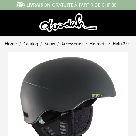
Skip to Content
ENVOI RAPIDE DEPUIS LA SUISSE
Home
/
Catalog
/
Snow
/
Accessories
/
Helmets
/
Helo 2.0