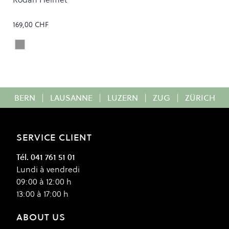
169,00 CHF
Slate
Colour
BERN
|
LAUSANNE
|
LUZERN
|
ZUG
|
ZÜRICH
SERVICE CLIENT
Tél. 041 761 51 01
Lundi à vendredi
09:00 à 12:00 h
13:00 à 17:00 h
ABOUT US