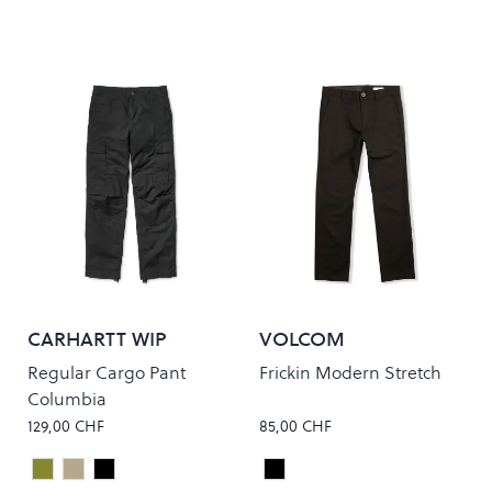
CARHARTT WIP
VOLCOM
Regular Cargo Pant
Frickin Modern Stretch
Columbia
129,00 CHF
85,00 CHF
Cypress Rinsed
Leather Rinsed
Black Rinsed
Black
Colour
Colour