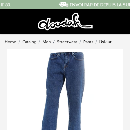
Skip to Content
ENVOI RAPIDE DEPUIS LA SUISSE
…
Home
/
Catalog
/
Men
/
Streetwear
/
Pants
/
Dylaan