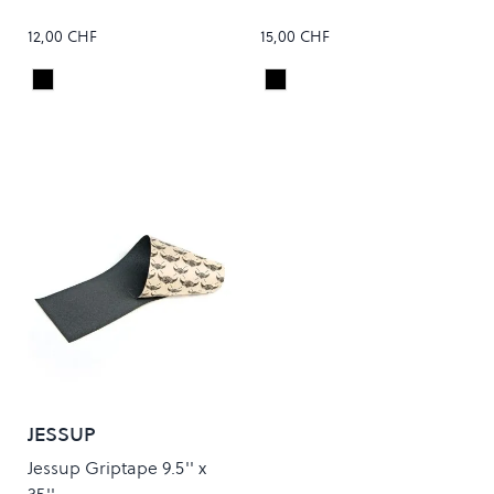
12,00 CHF
15,00 CHF
Black
Black
Colour
Colour
JESSUP
Jessup Griptape 9.5'' x