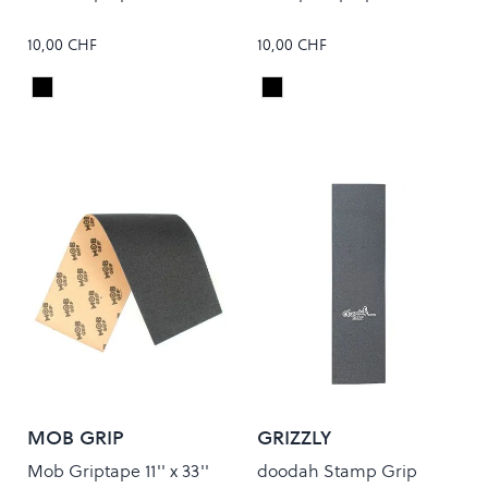
10,00 CHF
10,00 CHF
Black
Black
Colour
Colour
MOB GRIP
GRIZZLY
Mob Griptape 11'' x 33''
doodah Stamp Grip