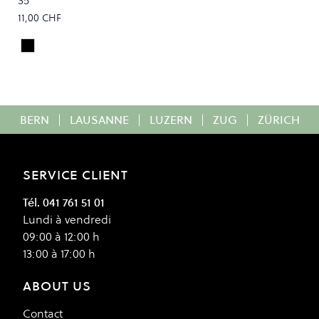
35''
11,00 CHF
Black
Colour
BERN
|
LAUSANNE
|
LUZERN
|
ZUG
|
ZÜRICH
SERVICE CLIENT
Tél. 041 761 51 01
Lundi à vendredi
09:00 à 12:00 h
13:00 à 17:00 h
ABOUT US
Contact