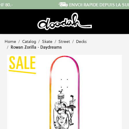
Skip to Content
ENVOI RAPIDE DEPUIS LA SUISSE
…
Home
/
Catalog
/
Skate
/
Street
/
Decks
/
Rowan Zorilla - Daydreams