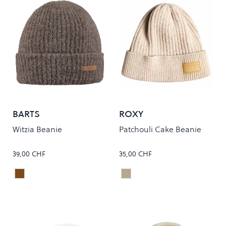
BARTS
ROXY
Witzia Beanie
Patchouli Cake Beanie
39,00 CHF
35,00 CHF
Brown
Tapioca
Colour
Colour