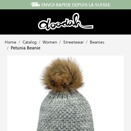
Skip to Content
ENVOI RAPIDE DEPUIS LA SUISSE
Home
/
Catalog
/
Women
/
Streetwear
/
Beanies
/
Petunia Beanie