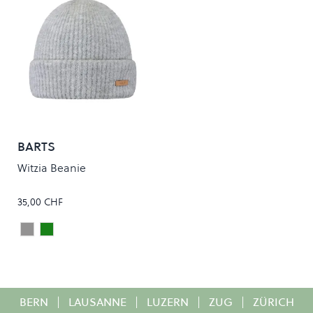
BARTS
Witzia Beanie
35,00 CHF
Heather Grey
Misty Green
Colour
BERN
|
LAUSANNE
|
LUZERN
|
ZUG
|
ZÜRICH