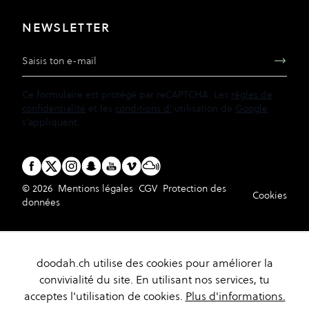
NEWSLETTER
Adresse e-mail
Ce formulaire est protégé par reCAPTCHA. Les
règles de
confidentialité
et les
conditions d'
utilisation de
Google
s'appliquent.
© 2026
Mentions légales
CGV
Protection des
Cookies
données
doodah.ch utilise des cookies pour améliorer la
convivialité du site. En utilisant nos services, tu
acceptes l'utilisation de cookies.
Plus d'informations.