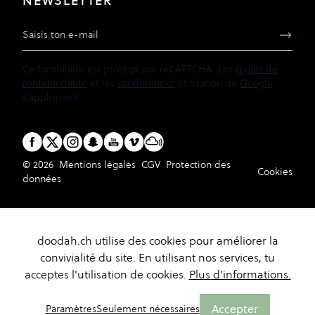
NEWSLETTER
Adresse e-mail
Ce formulaire est protégé par reCAPTCHA. Les
règles de
confidentialité
et les
conditions d'
utilisation de
Google
s'appliquent.
© 2026
Mentions légales
CGV
Protection des
Cookies
données
doodah.ch utilise des cookies pour améliorer la
convivialité du site. En utilisant nos services, tu
acceptes l'utilisation de cookies.
Plus d'informations.
Accepter
Paramètres
Seulement nécessaires