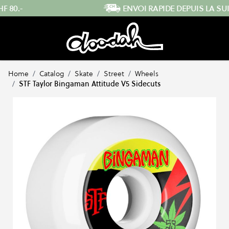
Skip to Content
ENVOI RAPIDE DEPUIS LA SUISSE
…
Home
/
Catalog
/
Skate
/
Street
/
Wheels
/
STF Taylor Bingaman Attitude V5 Sidecuts