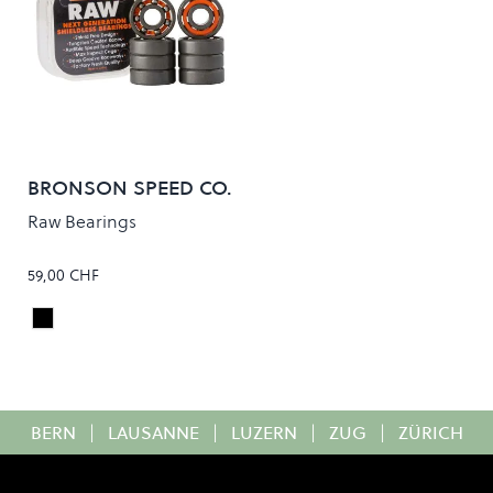
BRONSON SPEED CO.
Raw Bearings
59,00 CHF
Black/Orange
Colour
BERN
|
LAUSANNE
|
LUZERN
|
ZUG
|
ZÜRICH