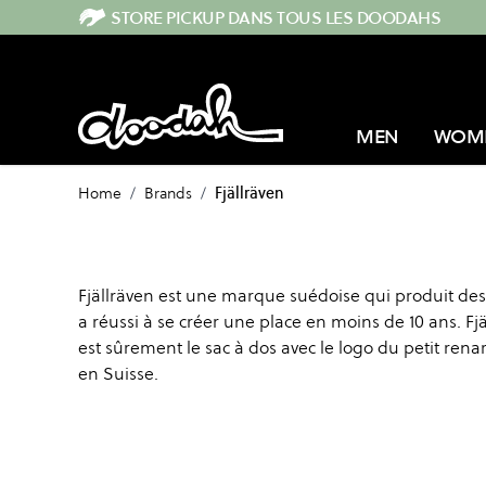
Skip to Content
STORE PICKUP DANS TOUS LES DOODAHS
MEN
WOM
Home
/
Brands
/
Fjällräven
Fjällräven est une marque suédoise qui produit des
a réussi à se créer une place en moins de 10 ans. F
est sûrement le sac à dos avec le logo du petit ren
en Suisse.