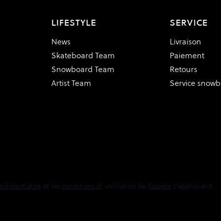
LIFESTYLE
SERVICE
News
Livraison
Skateboard Team
Paiement
Snowboard Team
Retours
Artist Team
Service snow
onfidentialité
et les
conditions d'
utilisation de
Google
s'appliquent.