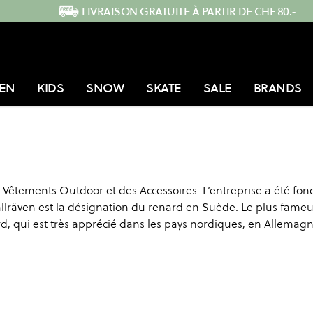
LIVRAISON GRATUITE À PARTIR DE CHF 80.-
EN
KIDS
SNOW
SKATE
SALE
BRANDS
 Vêtements Outdoor et des Accessoires. L’entreprise a été fon
jällräven est la désignation du renard en Suède. Le plus fame
ard, qui est très apprécié dans les pays nordiques, en Allemag