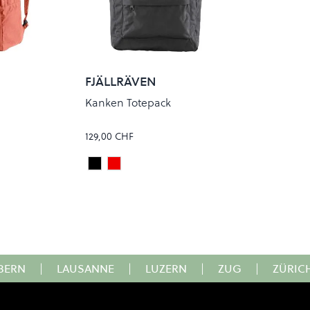
FJÄLLRÄVEN
Kanken Totepack
129,00 CHF
Black
True Red
Colour
BERN
|
LAUSANNE
|
LUZERN
|
ZUG
|
ZÜRIC