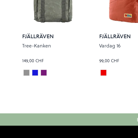
FJÄLLRÄVEN
FJÄLLRÄVEN
Tree-Kanken
Vardag 16
149,00 CHF
99,00 CHF
Charcoal Grey
New Moon Blue
Lilac Pink
Dahlia
Colour
Colour