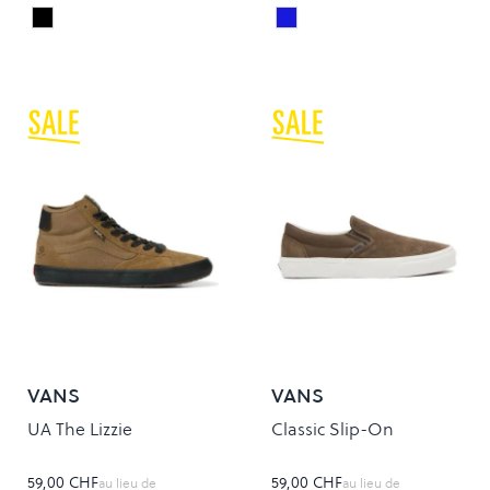
Black
Vintage Indigo
Colour
Colour
VANS
VANS
UA The Lizzie
Classic Slip-On
59,00 CHF
59,00 CHF
au lieu de
au lieu de