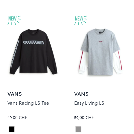
VANS
VANS
Vans Racing LS Tee
Easy Living LS
49,00 CHF
59,00 CHF
Black
Cement Heather
Colour
Colour