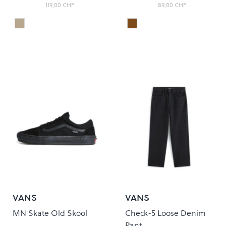
119,00 CHF
89,00 CHF
Dirt/Black
CANVAS/SUEDE COFFEE
Colour
Colour
VANS
VANS
MN Skate Old Skool
Check-5 Loose Denim
Pant