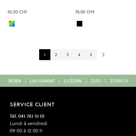
55,00 CHF
79,00 CHF
POTTING SOIL
Black
Colour
Colour
1
2
3
4
5
You're currently reading page
Page
Page
Page
Page
BERN
|
LAUSANNE
|
LUZERN
|
ZUG
|
ZÜRICH
SERVICE CLIENT
Tél. 041 761 51 01
Lundi à vendredi
09:00 à 12:00 h