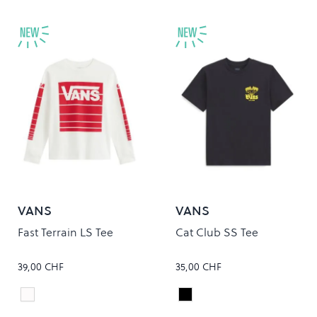
VANS
VANS
Fast Terrain LS Tee
Cat Club SS Tee
39,00 CHF
35,00 CHF
white
Black
Colour
Colour