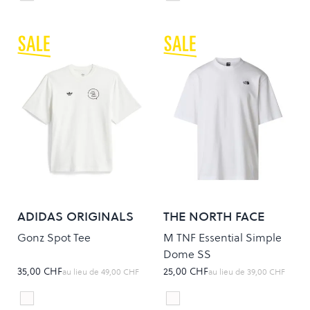
Colour
Colour
ADIDAS ORIGINALS
THE NORTH FACE
Gonz Spot Tee
M TNF Essential Simple
Dome SS
35,00 CHF
25,00 CHF
au lieu de
49,00 CHF
au lieu de
39,00 CHF
CWHITE
TNF White
Colour
Colour