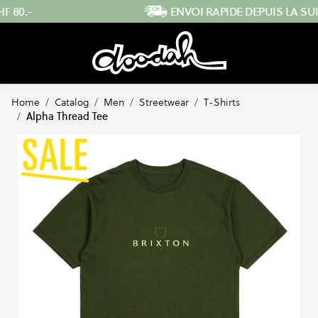
Skip to Content
ENVOI RAPIDE DEPUIS LA SUISSE
…
Home
/
Catalog
/
Men
/
Streetwear
/
T-Shirts
/
Alpha Thread Tee