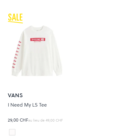
VANS
I Need My LS Tee
29,00 CHF
au lieu de
49,00 CHF
white
Colour