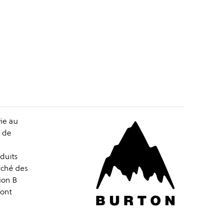
ie au
é de
oduits
rché des
tion B
mont