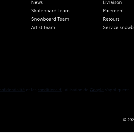
News
Livraison
Skateboard Team
Paiement
Snowboard Team
Retours
Artist Team
Service snow
onfidentialité
et les
conditions d'
utilisation de
Google
s'appliquent.
© 202