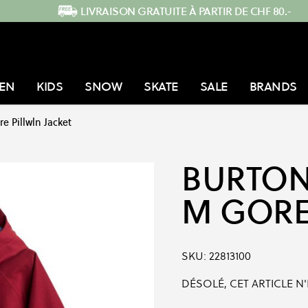
LIVRAISON GRATUITE À PARTIR DE CHF 80.-
EN
KIDS
SNOW
SKATE
SALE
BRANDS
e Pillwln Jacket
BURTO
M GORE
SKU:
22813100
DÉSOLÉ, CET ARTICLE N