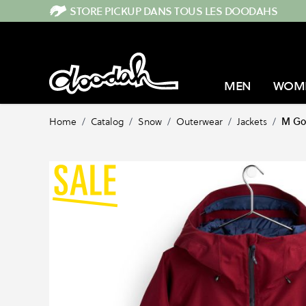
Skip to Content
STORE PICKUP DANS TOUS LES DOODAHS
MEN
WOM
Home
/
Catalog
/
Snow
/
Outerwear
/
Jackets
/
M Gor