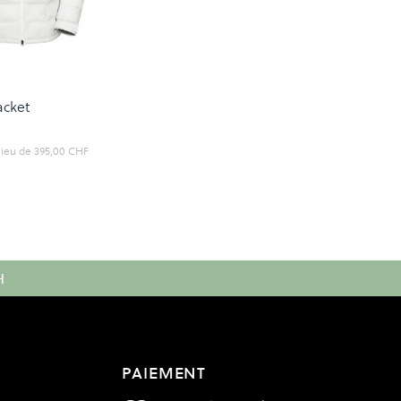
acket
lieu de
395,00 CHF
mo
H
PAIEMENT