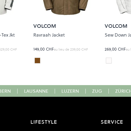
VOLCOM
VOLCOM
Tex Jkt
Ravraah Jacket
Sew Down J
149,00 CHF
269,00 CHF
529,00 CHF
au lieu de
239,00 CHF
au 
WATER TEAK
White/Ca
Colour
Colour
BERN
|
LAUSANNE
|
LUZERN
|
ZUG
|
ZÜRIC
LIFESTYLE
SERVICE