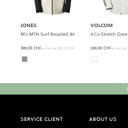
JONES
VOLCOM
M's MTN Surf Recycled Jkt
V.Co Stretch Gore-
399,00 CHF
299,00 CHF
au lieu de
599,00 CHF
au lieu de
MINERAL/GRAY
ICE
Colour
Colour
SERVICE CLIENT
ABOUT US