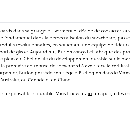
oards dans sa grange du Vermont et décide de consacrer sa v
ôle fondamental dans la démocratisation du snowboard, pass
produits révolutionnaires, en soutenant une équipe de rideurs
 sport de glisse. Aujourd’hui, Burton conçoit et fabrique des pr
e plein air. Chef de file du développement durable sur le ma
st la première entreprise de snowboard à avoir reçu la certifica
arpenter, Burton possède son siège à Burlington dans le Ver
 Australie, au Canada et en Chine.
ise responsable et durable. Vous trouverez
ici
un aperçu des m