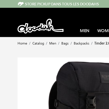
Skip to Content
STORE PICKUP DANS TOUS LES DOODAHS
MEN
WOM
Home
/
Catalog
/
Men
/
Bags
/
Backpacks
/
Tinder 2.