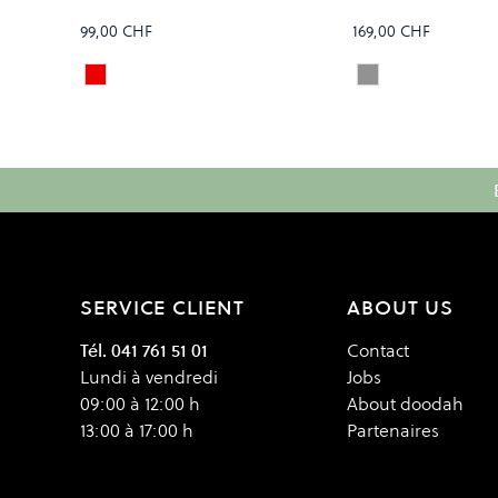
99,00 CHF
169,00 CHF
Dahlia
STONE BALLIST
Colour
Colour
SERVICE CLIENT
ABOUT US
Tél. 041 761 51 01
Contact
Lundi à vendredi
Jobs
09:00 à 12:00 h
About doodah
13:00 à 17:00 h
Partenaires