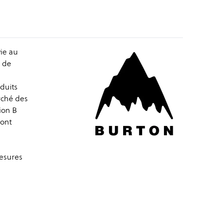
ie au
é de
oduits
rché des
tion B
mont
esures