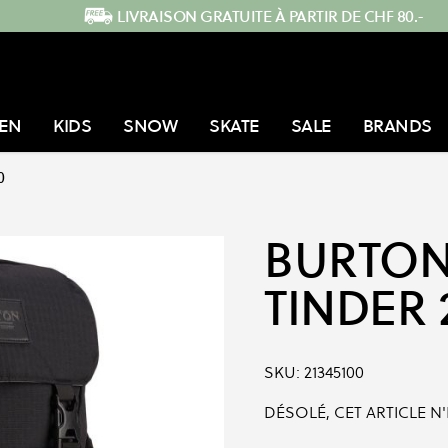
LIVRAISON GRATUITE À PARTIR DE CHF 80.-
EN
KIDS
SNOW
SKATE
SALE
BRANDS
0
BURTO
TINDER 
SKU:
21345100
DÉSOLÉ, CET ARTICLE N