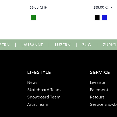
59,00 CHF
255,00 CHF
IC
PEACOCK GREEN
Black
Navy
Colour
Colour
BERN
|
LAUSANNE
|
LUZERN
|
ZUG
|
ZÜRIC
LIFESTYLE
SERVICE
News
Livraison
Skateboard Team
Paiement
Snowboard Team
Retours
Artist Team
Service snow