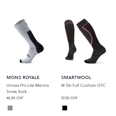
MONS ROYALE
SMARTWOOL
Unisex Pro Lite Merino
W Ski Full Cushion OTC
Snow Sock
45,00 CHF
37,00 CHF
Grey Marle
Black
Colour
Colour