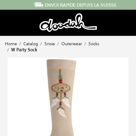
Skip to Content
ENVOI RAPIDE DEPUIS LA SUISSE
Home
/
Catalog
/
Snow
/
Outerwear
/
Socks
/
W Party Sock