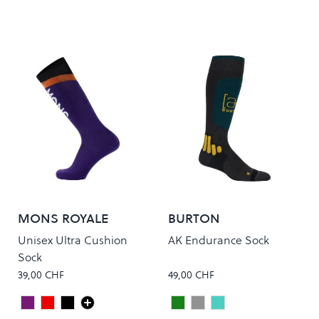
MONS ROYALE
BURTON
Unisex Ultra Cushion
AK Endurance Sock
Sock
39,00 CHF
49,00 CHF
Violet
PUNCH
BLACK/9 IRON
Deep Emerald
Gray Heather
SOFT SAGE
Colour
Colour