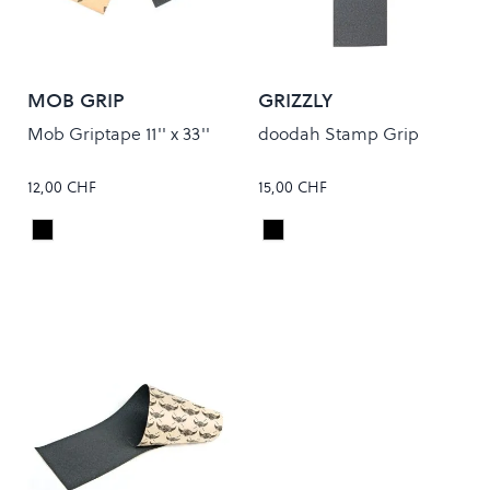
MOB GRIP
GRIZZLY
Mob Griptape 11'' x 33''
doodah Stamp Grip
12,00 CHF
15,00 CHF
Black
Black
Colour
Colour