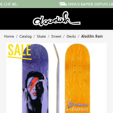
Skip to Content
ENVOI RAPIDE DEPUIS LA SUISSE
…
Home
/
Catalog
/
Skate
/
Street
/
Decks
/
Aladdin Rain