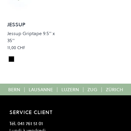
JESSUP
Jessup Griptape 9.5'' x
35''
11,00 CHF
Black
Colour
BERN
|
LAUSANNE
|
LUZERN
|
ZUG
|
ZÜRICH
SERVICE CLIENT
Tél. 041 761 51 01
Lundi à vendredi