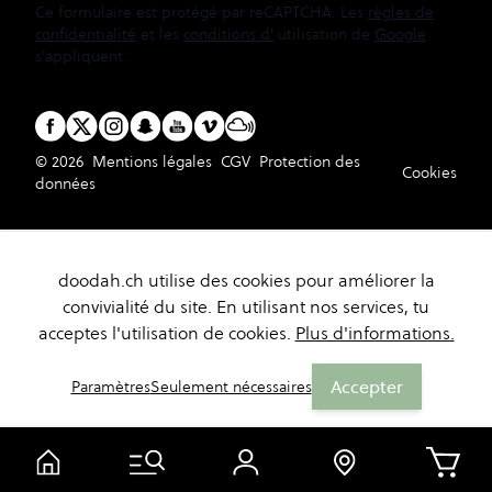
Ce formulaire est protégé par reCAPTCHA. Les
règles de
confidentialité
et les
conditions d'
utilisation de
Google
s'appliquent.
© 2026
Mentions légales
CGV
Protection des
Cookies
données
doodah.ch utilise des cookies pour améliorer la
convivialité du site. En utilisant nos services, tu
acceptes l'utilisation de cookies.
Plus d'informations.
Accepter
Paramètres
Seulement nécessaires
Panier