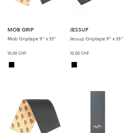
MOB GRIP
JESSUP
Mob Griptape 9'' x 33''
Jessup Griptape 9'' x 33''
10,00 CHF
10,00 CHF
Black
Black
Colour
Colour