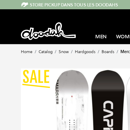
Skip to Content
STORE PICKUP DANS TOUS LES DOODAHS
MEN
WOM
Home
/
Catalog
/
Snow
/
Hardgoods
/
Boards
/
Merc