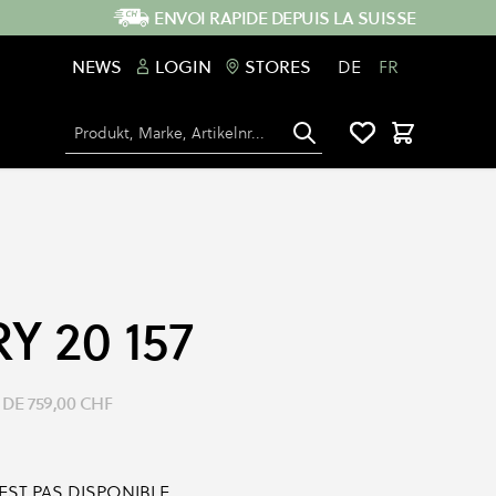
ENVOI RAPIDE DEPUIS LA SUISSE
NEWS
LOGIN
STORES
DE
FR
Chercher
Panier
 20 157
 DE
759,00 CHF
'EST PAS DISPONIBLE