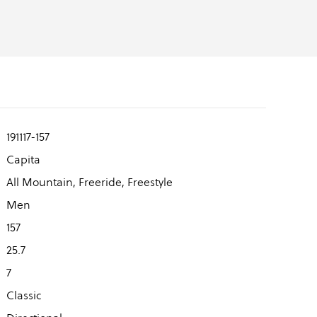
191117-157
Capita
All Mountain, Freeride, Freestyle
Men
157
25.7
7
Classic