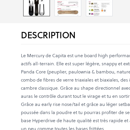
DESCRIPTION
Le Mercury de Capita est une board high performan
actifs all-terrain. Elle est super légère, snappy et
Panda Core (peuplier, paulownia & bambou, naturel
combo de fibres de verre triaxiales et biaxiales, des
cambre classique. Grâce au shape directionnel avec 
auras le contrôle durant tout le virage et tu en sort
Grâce au early rise nose/tail et grâce au léger set
poussée dans la poudre et tu pourras profiter de se
base Hyperdrive de haute qualité est très rapide et
un peu comme toutes les bases frittées.