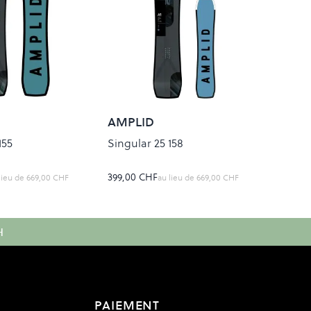
AMPLID
155
Singular 25 158
399,00 CHF
lieu de
669,00 CHF
au lieu de
669,00 CHF
H
PAIEMENT