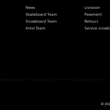
News
Livraison
Skateboard Team
Paiement
Snowboard Team
Retours
Artist Team
Service snow
onfidentialité
et les
conditions d'
utilisation de
Google
s'appliquent.
© 202