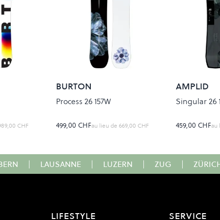
BURTON
AMPLID
Process 26 157W
Singular 26 
499,00 CHF
459,00 CHF
989,00 CHF
au lieu de
669,00 CHF
au 
BERN
|
LAUSANNE
|
LUZERN
|
ZUG
|
ZÜRIC
LIFESTYLE
SERVICE