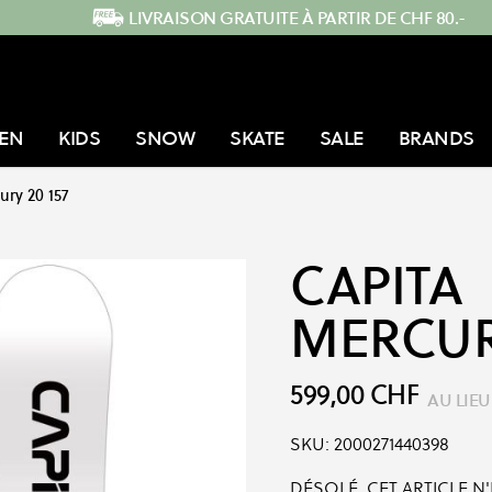
LIVRAISON GRATUITE À PARTIR DE CHF 80.-
EN
KIDS
SNOW
SKATE
SALE
BRANDS
ury 20 157
CAPITA
MERCURY
599,00 CHF
AU LIEU
SKU:
2000271440398
DÉSOLÉ, CET ARTICLE N