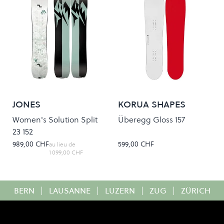
JONES
KORUA SHAPES
Women's Solution Split
Überegg Gloss 157
23 152
989,00 CHF
599,00 CHF
au lieu de
1 099,00 CHF
BERN
|
LAUSANNE
|
LUZERN
|
ZUG
|
ZÜRICH