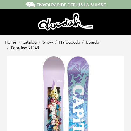
Skip to Content
ENVOI RAPIDE DEPUIS LA SUISSE
Home
/
Catalog
/
Snow
/
Hardgoods
/
Boards
/
Paradise 21 143